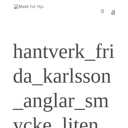
hantverk_fri
da_karlsson
_anglar_sm
ycke_liten_