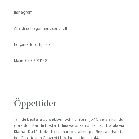
Instagram
Alla dina frågor hänvisar vi till
hej@madeforhjo.se
Malin: 070-2911148
Öppettider
’Vill du beställa på webben och hämta i Hjo? Givetvis kan du
göra det: När du beställt dina varor kan du lättast betala via
Klarna. Du får bekräftelse när beställningen finns att hämta
hos Färgdesign Caparol i Hjo, Industrigatan 44.