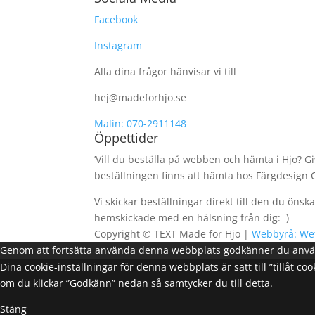
Facebook
Instagram
Alla dina frågor hänvisar vi till
hej@madeforhjo.se
Malin: 070-2911148
Öppettider
’Vill du beställa på webben och hämta i Hjo? Gi
beställningen finns att hämta hos Färgdesign C
Vi skickar beställningar direkt till den du öns
hemskickade med en hälsning från dig:=)
Copyright ©
TEXT
Made for Hjo |
Webbyrå: We
Genom att fortsätta använda denna webbplats godkänner du anvä
Dina cookie-inställningar för denna webbplats är satt till ”tillåt 
om du klickar ”Godkänn” nedan så samtycker du till detta.
Stäng