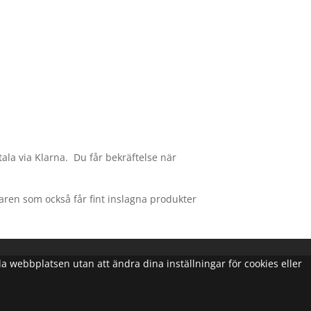
tala via Klarna. Du får bekräftelse när
agaren som också får fint inslagna produkter
nda webbplatsen utan att ändra dina inställningar för cookies eller