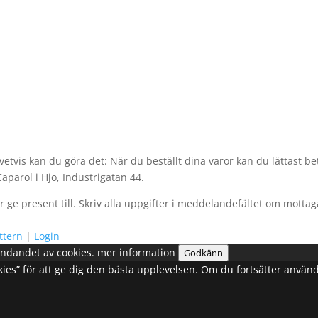
vetvis kan du göra det: När du beställt dina varor kan du lättast be
aparol i Hjo, Industrigatan 44.
kar ge present till. Skriv alla uppgifter i meddelandefältet om mott
ttern
|
Login
ndandet av cookies.
mer information
Godkänn
cookies” för att ge dig den bästa upplevelsen. Om du fortsätter anvä