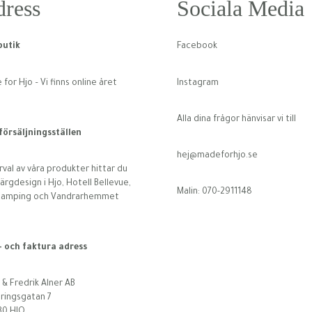
ress
Sociala Media
utik
Facebook
for Hjo – Vi finns online året
Instagram
Alla dina frågor hänvisar vi till
 försäljningsställen
hej@madeforhjo.se
rval av våra produkter hittar du
ärgdesign i Hjo, Hotell Bellevue,
Malin: 070-2911148
Camping och Vandrarhemmet
- och faktura adress
 & Fredrik Alner AB
ringsgatan 7