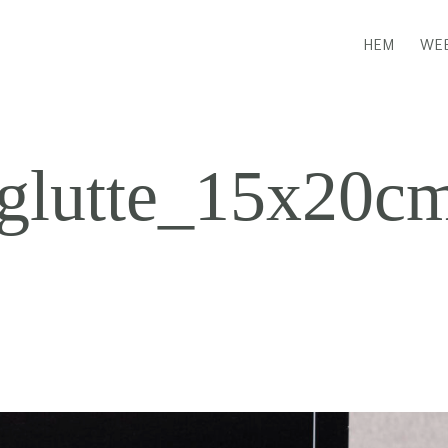
HEM
WEB
_glutte_15x20c