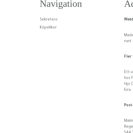
Navigation
Ad
Sekretess
Webb
Köpvillkor
Made 
runt
Fler
Ett u
hos F
Hjo 
Eira.
Post
Malin
Rege