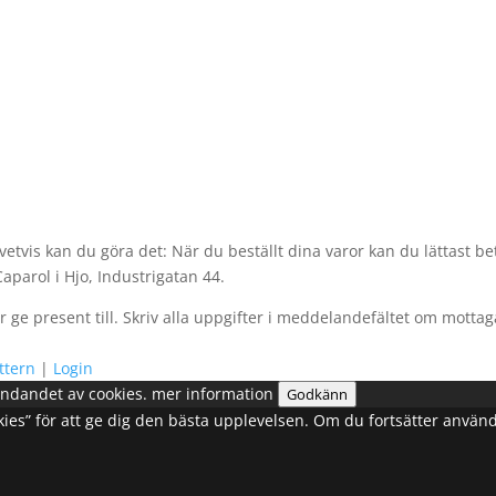
vetvis kan du göra det: När du beställt dina varor kan du lättast be
aparol i Hjo, Industrigatan 44.
kar ge present till. Skriv alla uppgifter i meddelandefältet om mott
ttern
|
Login
ndandet av cookies.
mer information
Godkänn
cookies” för att ge dig den bästa upplevelsen. Om du fortsätter anvä