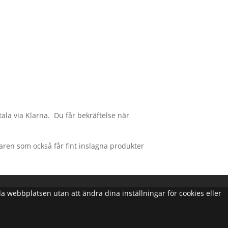
tala via Klarna. Du får bekräftelse när
agaren som också får fint inslagna produkter
nda webbplatsen utan att ändra dina inställningar för cookies eller