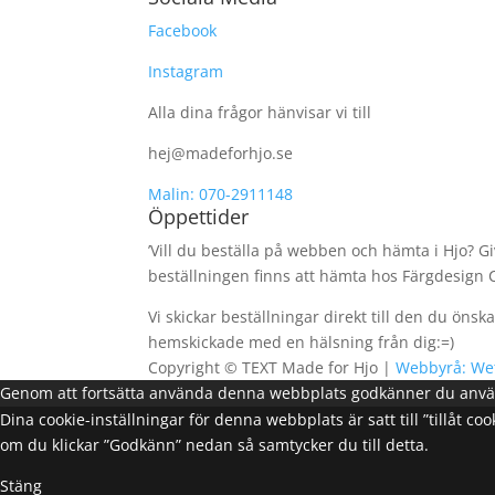
Facebook
Instagram
Alla dina frågor hänvisar vi till
hej@madeforhjo.se
Malin: 070-2911148
Öppettider
’Vill du beställa på webben och hämta i Hjo? Gi
beställningen finns att hämta hos Färgdesign C
Vi skickar beställningar direkt till den du öns
hemskickade med en hälsning från dig:=)
Copyright ©
TEXT
Made for Hjo |
Webbyrå: We
Genom att fortsätta använda denna webbplats godkänner du anvä
Dina cookie-inställningar för denna webbplats är satt till ”tillåt 
om du klickar ”Godkänn” nedan så samtycker du till detta.
Stäng