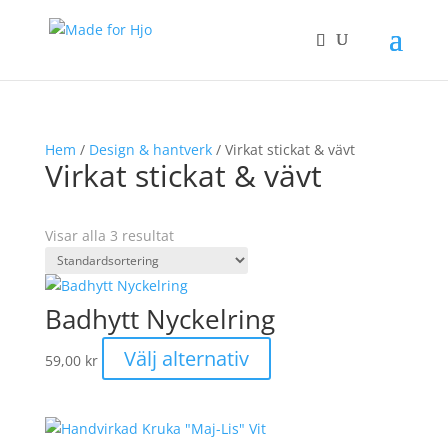
Hem
/
Design & hantverk
/ Virkat stickat & vävt
Virkat stickat & vävt
Visar alla 3 resultat
Badhytt Nyckelring
Den
Välj alternativ
59,00
kr
här
produkten
har
flera