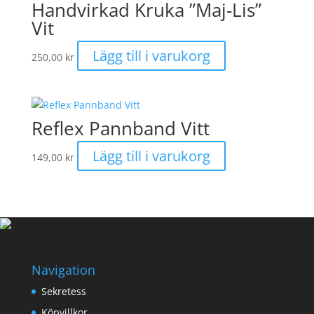
Handvirkad Kruka ”Maj-Lis”
varianter.
Vit
De
olika
Lägg till i varukorg
250,00
kr
alternativen
kan
väljas
på
Reflex Pannband Vitt
produktsidan
Lägg till i varukorg
149,00
kr
Navigation
Sekretess
Köpvillkor