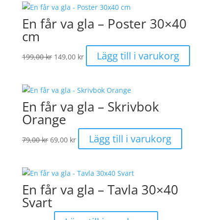
En får va gla – Poster 30×40
cm
Det
Det
Lägg till i varukorg
199,00
kr
149,00
kr
ursprungliga
nuvarande
priset
priset
var:
är:
199,00 kr.
149,00 kr.
En får va gla – Skrivbok
Orange
Det
Det
Lägg till i varukorg
79,00
kr
69,00
kr
ursprungliga
nuvarande
priset
priset
var:
är:
79,00 kr.
69,00 kr.
En får va gla – Tavla 30×40
Svart