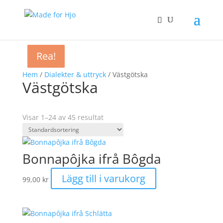
Rea!
Rea!
Rea!
Rea!
Rea!
Hem
/
Dialekter & uttryck
/ Västgötska
Västgötska
Visar 1–24 av 45 resultat
Bonnapôjka ifrå Bôgda
Lägg till i varukorg
99,00
kr