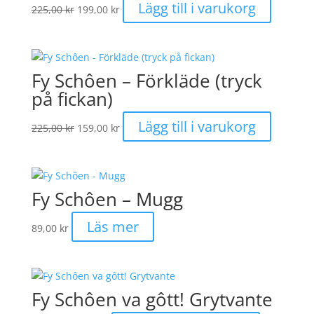
Det
Det
Lägg till i varukorg
225,00
kr
199,00
kr
ursprungliga
nuvarande
priset
priset
var:
är:
225,00 kr.
199,00 kr.
Fy Schôen – Förkläde (tryck
på fickan)
Det
Det
Lägg till i varukorg
225,00
kr
159,00
kr
ursprungliga
nuvarande
priset
priset
var:
är:
225,00 kr.
159,00 kr.
Fy Schôen – Mugg
Läs mer
89,00
kr
Fy Schôen va gôtt! Grytvante