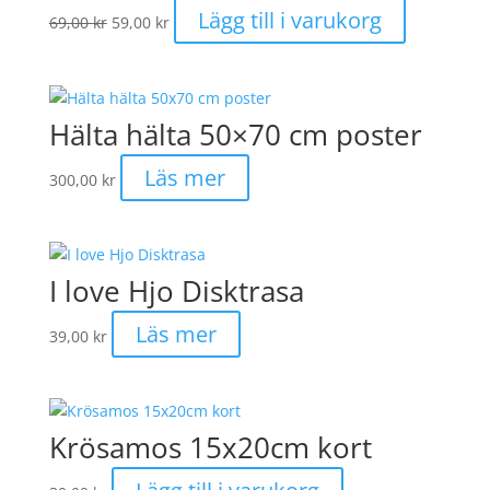
Det
Det
Lägg till i varukorg
69,00
kr
59,00
kr
ursprungliga
nuvarande
priset
priset
var:
är:
69,00 kr.
59,00 kr.
Hälta hälta 50×70 cm poster
Läs mer
300,00
kr
I love Hjo Disktrasa
Läs mer
39,00
kr
Krösamos 15x20cm kort