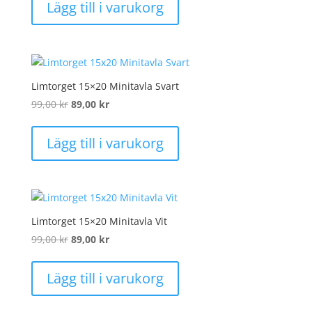
Lägg till i varukorg
var:
är:
40,00 kr.
25,00 kr.
Limtorget 15×20 Minitavla Svart
Det
Det
99,00
kr
89,00
kr
ursprungliga
nuvarande
priset
priset
Lägg till i varukorg
var:
är:
99,00 kr.
89,00 kr.
Limtorget 15×20 Minitavla Vit
Det
Det
99,00
kr
89,00
kr
ursprungliga
nuvarande
priset
priset
Lägg till i varukorg
var:
är:
99,00 kr.
89,00 kr.