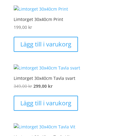
Limtorget 30x40cm Print
199,00
kr
Lägg till i varukorg
Limtorget 30x40cm Tavla svart
Det
Det
349,00
kr
299,00
kr
ursprungliga
nuvarande
priset
priset
Lägg till i varukorg
var:
är:
349,00 kr.
299,00 kr.