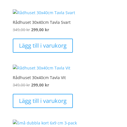
Rådhuset 30x40cm Tavla Svart
Det
Det
349,00
kr
299,00
kr
ursprungliga
nuvarande
priset
priset
Lägg till i varukorg
var:
är:
349,00 kr.
299,00 kr.
Rådhuset 30x40cm Tavla Vit
Det
Det
349,00
kr
299,00
kr
ursprungliga
nuvarande
priset
priset
Lägg till i varukorg
var:
är:
349,00 kr.
299,00 kr.