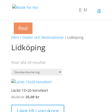
Rea!
Rea!
Rea!
Rea!
Rea!
Rea!
Rea!
Rea!
Rea!
Rea!
Rea!
Rea!
Rea!
Rea!
Rea!
Rea!
Hem
/
Städer och Destinationer
/ Lidköping
Lidköping
Visar alla 20 resultat
Läckö 15×20 konstkort
Det
Det
40,00
kr
25,00
kr
ursprungliga
nuvarande
priset
priset
Lägg till i varukorg