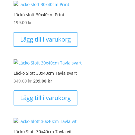
Läckö slott 30x40cm Print
199,00
kr
Lägg till i varukorg
Läckö Slott 30x40cm Tavla svart
Det
Det
349,00
kr
299,00
kr
ursprungliga
nuvarande
priset
priset
Lägg till i varukorg
var:
är:
349,00 kr.
299,00 kr.
Läckö Slott 30x40cm Tavla vit