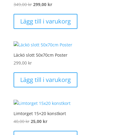
Det
Det
349,00
kr
299,00
kr
ursprungliga
nuvarande
priset
priset
Lägg till i varukorg
var:
är:
349,00 kr.
299,00 kr.
Läckö slott 50x70cm Poster
299,00
kr
Lägg till i varukorg
Limtorget 15×20 konstkort
Det
Det
40,00
kr
25,00
kr
ursprungliga
nuvarande
priset
priset