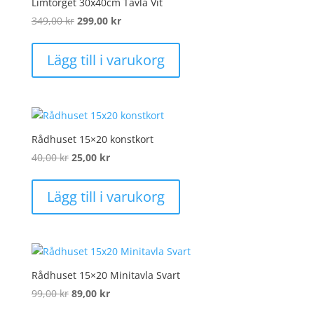
Limtorget 30x40cm Tavla Vit
Det
Det
349,00
kr
299,00
kr
ursprungliga
nuvarande
priset
priset
Lägg till i varukorg
var:
är:
349,00 kr.
299,00 kr.
Rådhuset 15×20 konstkort
Det
Det
40,00
kr
25,00
kr
ursprungliga
nuvarande
priset
priset
Lägg till i varukorg
var:
är:
40,00 kr.
25,00 kr.
Rådhuset 15×20 Minitavla Svart
Det
Det
99,00
kr
89,00
kr
ursprungliga
nuvarande