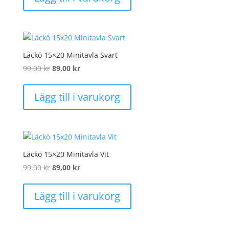
var:
är:
40,00 kr.
25,00 kr.
Läckö 15×20 Minitavla Svart
Det
Det
99,00
kr
89,00
kr
ursprungliga
nuvarande
priset
priset
Lägg till i varukorg
var:
är:
99,00 kr.
89,00 kr.
Läckö 15×20 Minitavla Vit
Det
Det
99,00
kr
89,00
kr
ursprungliga
nuvarande
priset
priset
Lägg till i varukorg
var:
är:
99,00 kr.
89,00 kr.