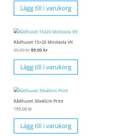
priset
priset
Lägg till i varukorg
var:
är:
99,00 kr.
89,00 kr.
Rådhuset 15×20 Minitavla Vit
Det
Det
99,00
kr
89,00
kr
ursprungliga
nuvarande
priset
priset
Lägg till i varukorg
var:
är:
99,00 kr.
89,00 kr.
Rådhuset 30x40cm Print
199,00
kr
Lägg till i varukorg