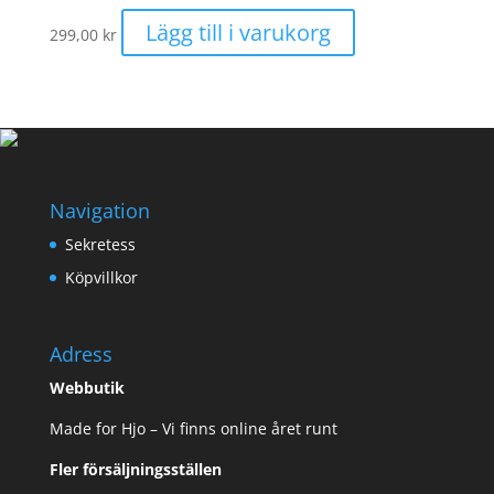
olika
Lägg till i varukorg
299,00
kr
alternativen
kan
väljas
på
produktsidan
Navigation
Sekretess
Köpvillkor
Adress
Webbutik
Made for Hjo – Vi finns online året runt
Fler försäljningsställen