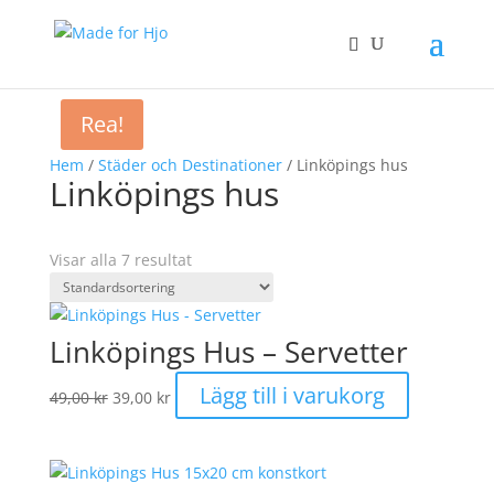
Rea!
Hem
/
Städer och Destinationer
/ Linköpings hus
Linköpings hus
Visar alla 7 resultat
Linköpings Hus – Servetter
Det
Det
Lägg till i varukorg
49,00
kr
39,00
kr
ursprungliga
nuvarande
priset
priset
var:
är:
49,00 kr.
39,00 kr.