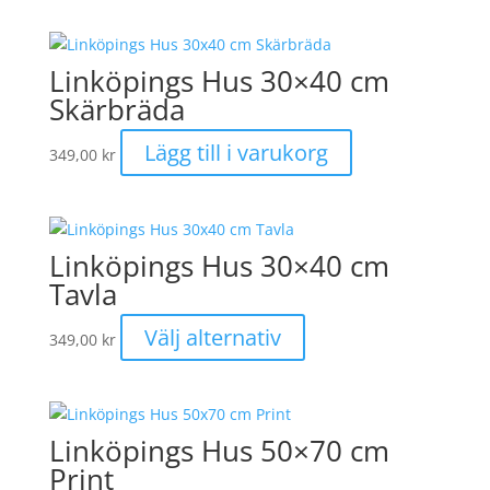
kan
väljas
på
Linköpings Hus 30×40 cm
produktsidan
Skärbräda
Lägg till i varukorg
349,00
kr
Linköpings Hus 30×40 cm
Tavla
Den
Välj alternativ
349,00
kr
här
produkten
har
flera
Linköpings Hus 50×70 cm
varianter.
Print
De