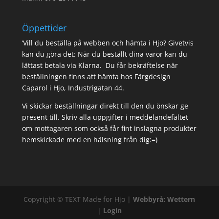
Öppettider
’Vill du beställa på webben och hämta i Hjo? Givetvis
kan du göra det: När du beställt dina varor kan du
lättast betala via Klarna. Du får bekräftelse när
beställningen finns att hämta hos Färgdesign
Caparol i Hjo, Industrigatan 44.
Vi skickar beställningar direkt till den du önskar ge
present till. Skriv alla uppgifter i meddelandefältet
om mottagaren som också får fint inslagna produkter
hemskickade med en hälsning från dig:=)
Copyright ©
TEXT
Made for Hjo |
Webbyrå: Wettern
|
Login