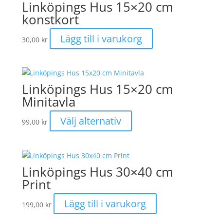
Linköpings Hus 15×20 cm
konstkort
Lägg till i varukorg
30,00
kr
Linköpings Hus 15×20 cm
Minitavla
Den
Välj alternativ
99,00
kr
här
produkten
har
flera
Linköpings Hus 30×40 cm
varianter.
Print
De
olika
Lägg till i varukorg
199,00
kr
alternativen