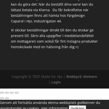
kan du göra det: När du beställt dina varor kan du
lättast betala via Klarna. Du får bekräftelse när
beställningen finns att hämta hos Färgdesign
Caparol i Hjo, Industrigatan 44.
Vi skickar beställningar direkt till den du önskar ge
present till. Skriv alla uppgifter i meddelandefältet
om mottagaren som också får fint inslagna produkter
hemskickade med en hälsning från dig:=)
Copyright ©
TEXT
Made for Hjo |
Webbyrå: Wettern
|
Login
Genom att fortsätta använda denna webbplats godkänner du
användandet av cookies.
mer information
Godkänn