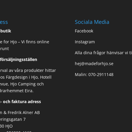
ess
Sociala Media
butik
Facebook
 for Hjo – Vi finns online
Instagram
 runt
Alla dina frågor hänvisar vi ti
 försäljningsställen
hej@madeforhjo.se
urval av våra produkter hittar
Malin: 070-2911148
os Färgdesign i Hjo, Hotell
evue, Hjo Camping och
drarhemmet Eira.
- och faktura adress
n & Fredrik Alner AB
ringsgatan 7
30 HJO