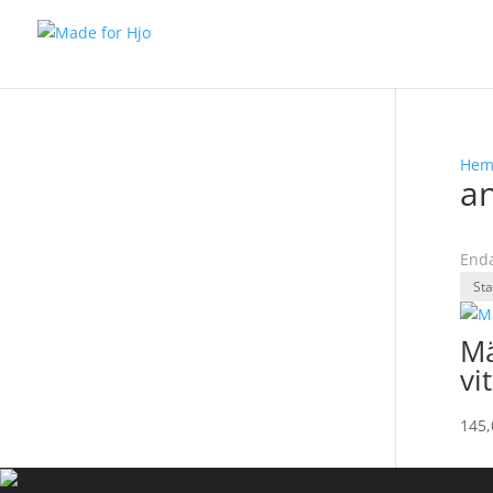
He
a
Enda
Mä
vi
145