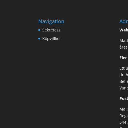
Navigation
Adr
Sekretess
Web
Köpvillkor
Made
året
Fler
Ett 
du h
Bell
Van
Post
Mali
Rege
544 