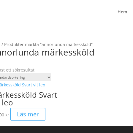
Hem
m
/ Produkter märkta ”annorlunda märkessköld”
nnorlunda märkessköld
st ett sökresultat
rkessköld Svart
t leo
Läs mer
,00
kr