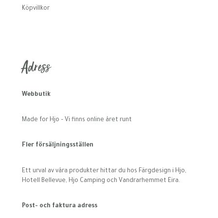
Köpvillkor
Adress
Webbutik
Made for Hjo – Vi finns online året runt
Fler försäljningsställen
Ett urval av våra produkter hittar du hos Färgdesign i Hjo,
Hotell Bellevue, Hjo Camping och Vandrarhemmet Eira.
Post- och faktura adress