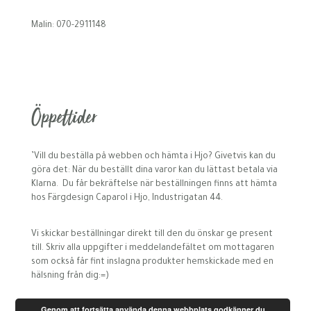
Malin: 070-2911148
Öppettider
’Vill du beställa på webben och hämta i Hjo? Givetvis kan du
göra det: När du beställt dina varor kan du lättast betala via
Klarna. Du får bekräftelse när beställningen finns att hämta
hos Färgdesign Caparol i Hjo, Industrigatan 44.
Vi skickar beställningar direkt till den du önskar ge present
till. Skriv alla uppgifter i meddelandefältet om mottagaren
som också får fint inslagna produkter hemskickade med en
hälsning från dig:=)
Genom att fortsätta använda denna webbplats godkänner du