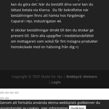
kan du göra det: När du beställt dina varor kan du
lättast betala via Klarna. Du får bekräftelse när
beställningen finns att hämta hos Färgdesign
Caparol i Hjo, Industrigatan 44.
Vi skickar beställningar direkt till den du önskar ge
present till. Skriv alla uppgifter i meddelandefältet
om mottagaren som också får fint inslagna produkter
hemskickade med en hälsning från dig:=)
Copyright ©
TEXT
Made for Hjo |
Webbyrå: Wettern
|
Login
Genom att fortsätta använda denna webbplats godkänner du
användandet av cookies.
mer information
Godkänn