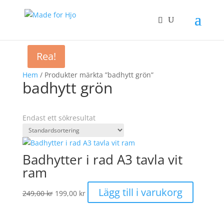
Rea!
Hem
/ Produkter märkta ”badhytt grön”
badhytt grön
Endast ett sökresultat
Badhytter i rad A3 tavla vit
ram
Det
Det
Lägg till i varukorg
249,00
kr
199,00
kr
ursprungliga
nuvarande
priset
priset
var:
är: