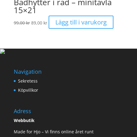
Badhytter i rad – minitavla
15×21
Det
Det
Lägg till i varukorg
99,00
kr
89,00
kr
ursprungliga
nuvarande
priset
priset
var:
är:
99,00 kr.
89,00 kr.
Navigation
Sekretess
Köpvillkor
Adress
Webbutik
Made for Hjo – Vi finns online året runt