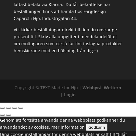
lättast betala via Klarna. Du får bekräftelse när
beställningen finns att hämta hos Färgdesign
Caparol i Hjo, Industrigatan 44.
Vi skickar beställningar direkt till den du önskar ge
present till. Skriv alla uppgifter i meddelandefältet
om mottagaren som också får fint inslagna produkter
hemskickade med en hälsning från dig:=)
Copyright ©
TEXT
Made for Hjo |
Webbyrå: Wettern
|
Login
Genom att fortsätta använda denna webbplats godkänner du
användandet av cookies.
mer information
Godkänn
Dina cookie-inställningar för denna webbplats är satt till ”tillåt