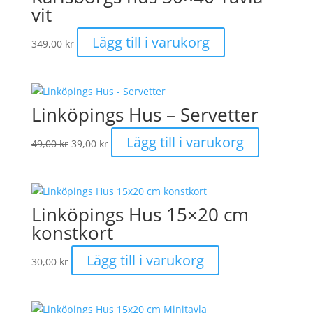
vit
Lägg till i varukorg
349,00
kr
Linköpings Hus – Servetter
Det
Det
Lägg till i varukorg
49,00
kr
39,00
kr
ursprungliga
nuvarande
priset
priset
var:
är:
49,00 kr.
39,00 kr.
Linköpings Hus 15×20 cm
konstkort
Lägg till i varukorg
30,00
kr