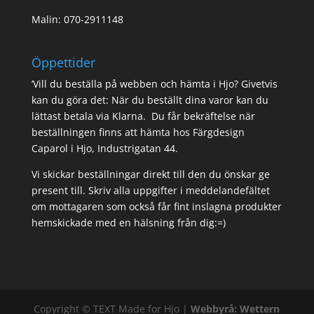
Malin: 070-2911148
Öppettider
’Vill du beställa på webben och hämta i Hjo? Givetvis
kan du göra det: När du beställt dina varor kan du
lättast betala via Klarna. Du får bekräftelse när
beställningen finns att hämta hos Färgdesign
Caparol i Hjo, Industrigatan 44.
Vi skickar beställningar direkt till den du önskar ge
present till. Skriv alla uppgifter i meddelandefältet
om mottagaren som också får fint inslagna produkter
hemskickade med en hälsning från dig:=)
Copyright ©
TEXT
Made for Hjo |
Webbyrå: Wettern