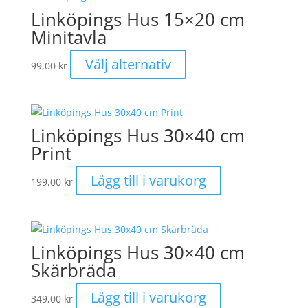
Linköpings Hus 15×20 cm
Minitavla
Den
Välj alternativ
99,00
kr
här
produkten
har
flera
Linköpings Hus 30×40 cm
varianter.
Print
De
olika
Lägg till i varukorg
199,00
kr
alternativen
kan
väljas
på
Linköpings Hus 30×40 cm
produktsidan
Skärbräda
Lägg till i varukorg
349,00
kr