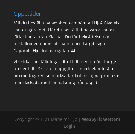
Öppettider
’Vill du beställa på webben och hämta i Hjo? Givetvis
kan du göra det: När du beställt dina varor kan du
lättast betala via Klarna. Du får bekräftelse när
beställningen finns att hämta hos Färgdesign
Caparol i Hjo, Industrigatan 44.
Vi skickar beställningar direkt till den du önskar ge
present till. Skriv alla uppgifter i meddelandefältet
om mottagaren som också får fint inslagna produkter
hemskickade med en hälsning från dig:=)
Copyright ©
TEXT
Made for Hjo |
Webbyrå: Wettern
|
Login