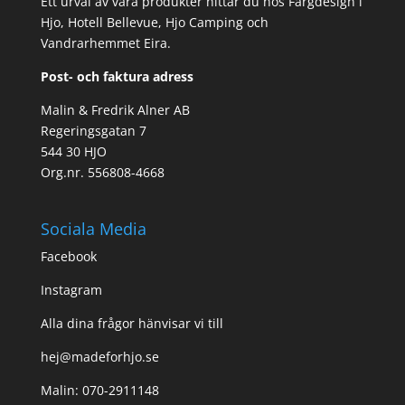
Ett urval av våra produkter hittar du hos Färgdesign i
Hjo, Hotell Bellevue, Hjo Camping och
Vandrarhemmet Eira.
Post- och faktura adress
Malin & Fredrik Alner AB
Regeringsgatan 7
544 30 HJO
Org.nr. 556808-4668
Sociala Media
Facebook
Instagram
Alla dina frågor hänvisar vi till
hej@madeforhjo.se
Malin: 070-2911148