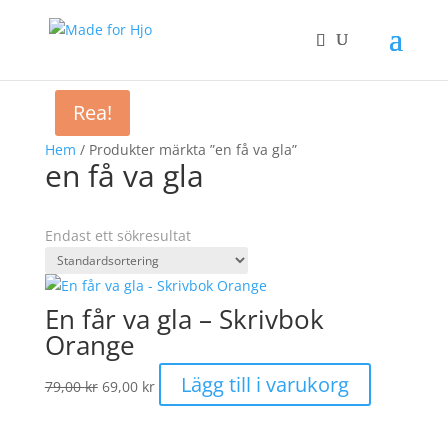
Rea!
Hem
/ Produkter märkta ”en få va gla”
en få va gla
Endast ett sökresultat
En får va gla – Skrivbok
Orange
Det
Det
Lägg till i varukorg
79,00
kr
69,00
kr
ursprungliga
nuvarande
priset
priset
var:
är: