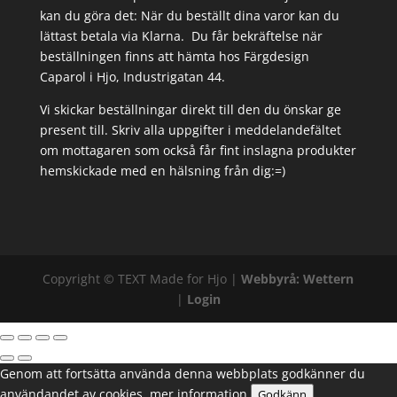
kan du göra det: När du beställt dina varor kan du
lättast betala via Klarna. Du får bekräftelse när
beställningen finns att hämta hos Färgdesign
Caparol i Hjo, Industrigatan 44.
Vi skickar beställningar direkt till den du önskar ge
present till. Skriv alla uppgifter i meddelandefältet
om mottagaren som också får fint inslagna produkter
hemskickade med en hälsning från dig:=)
Copyright ©
TEXT
Made for Hjo |
Webbyrå: Wettern
|
Login
Genom att fortsätta använda denna webbplats godkänner du
användandet av cookies.
mer information
Godkänn