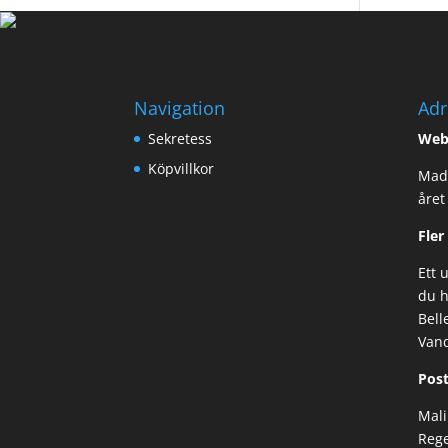
Navigation
Adr
Sekretess
Web
Köpvillkor
Made
året
Fler
Ett 
du h
Bell
Van
Post
Mali
Rege