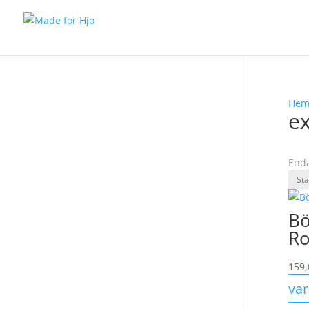
He
ex
Enda
Bö
Ro
159
va