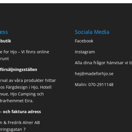
ess
Sociala Media
butik
Facebook
 for Hjo – Vi finns online
Instagram
 runt
Alla dina frågor hänvisar vi ti
 försäljningsställen
hej@madeforhjo.se
urval av våra produkter hittar
Malin: 070-2911148
os Färgdesign i Hjo, Hotell
evue, Hjo Camping och
drarhemmet Eira.
- och faktura adress
n & Fredrik Alner AB
ringsgatan 7