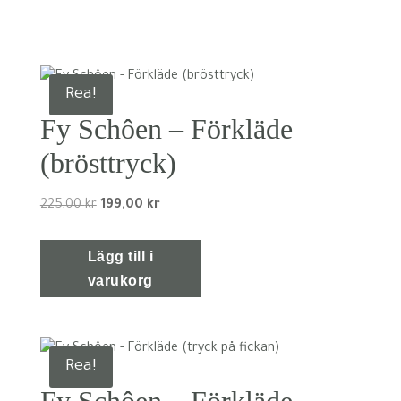
Rea!
Fy Schôen – Förkläde
(brösttryck)
Det
Det
225,00
kr
199,00
kr
ursprungliga
nuvarande
priset
priset
Lägg till i
var:
är:
varukorg
225,00 kr.
199,00 kr.
Rea!
Fy Schôen – Förkläde