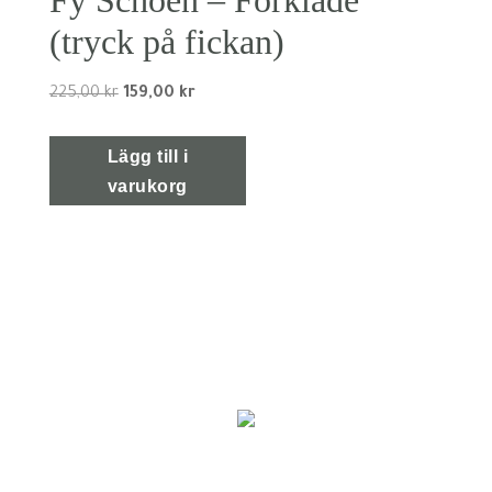
(tryck på fickan)
Det
Det
225,00
kr
159,00
kr
ursprungliga
nuvarande
priset
priset
Lägg till i
var:
är:
varukorg
225,00 kr.
159,00 kr.