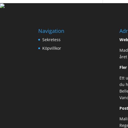
Navigation
Adr
Sekretess
Web
Köpvillkor
Made
året
Fler
Ett 
du h
Bell
Van
Post
Mali
Rege