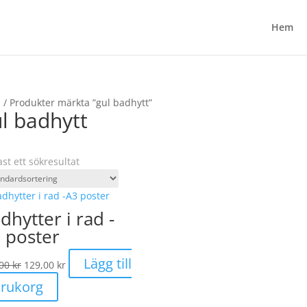
Hem
m
/ Produkter märkta ”gul badhytt”
l badhytt
st ett sökresultat
dhytter i rad -
 poster
Det
Det
Lägg till
,00
kr
129,00
kr
ursprungliga
nuvarande
arukorg
priset
priset
var:
är: