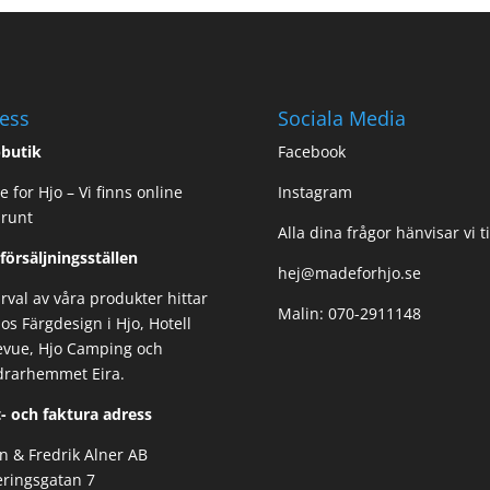
199,00 kr.
129,00 kr.
ess
Sociala Media
butik
Facebook
 for Hjo – Vi finns online
Instagram
 runt
Alla dina frågor hänvisar vi ti
 försäljningsställen
hej@madeforhjo.se
urval av våra produkter hittar
Malin: 070-2911148
os Färgdesign i Hjo, Hotell
evue, Hjo Camping och
drarhemmet Eira.
- och faktura adress
n & Fredrik Alner AB
ringsgatan 7