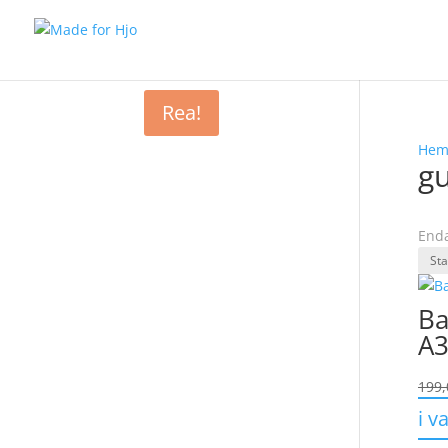
Rea!
He
gu
Enda
Ba
A3
199
i v