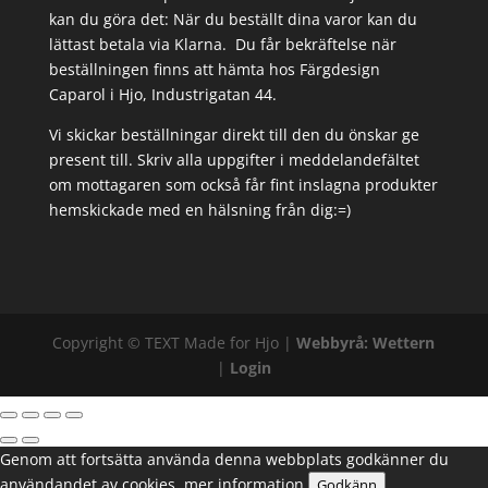
kan du göra det: När du beställt dina varor kan du
lättast betala via Klarna. Du får bekräftelse när
beställningen finns att hämta hos Färgdesign
Caparol i Hjo, Industrigatan 44.
Vi skickar beställningar direkt till den du önskar ge
present till. Skriv alla uppgifter i meddelandefältet
om mottagaren som också får fint inslagna produkter
hemskickade med en hälsning från dig:=)
Copyright ©
TEXT
Made for Hjo |
Webbyrå: Wettern
|
Login
Genom att fortsätta använda denna webbplats godkänner du
användandet av cookies.
mer information
Godkänn