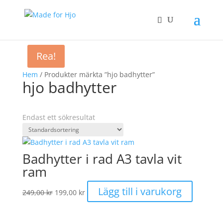
Rea!
Hem
/ Produkter märkta ”hjo badhytter”
hjo badhytter
Endast ett sökresultat
Badhytter i rad A3 tavla vit
ram
Det
Det
Lägg till i varukorg
249,00
kr
199,00
kr
ursprungliga
nuvarande
priset
priset
var:
är: