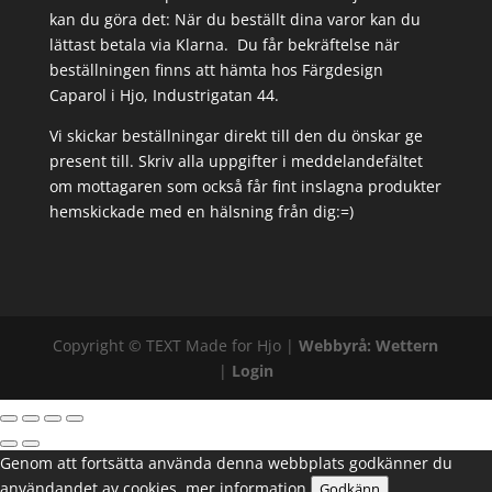
kan du göra det: När du beställt dina varor kan du
lättast betala via Klarna. Du får bekräftelse när
beställningen finns att hämta hos Färgdesign
Caparol i Hjo, Industrigatan 44.
Vi skickar beställningar direkt till den du önskar ge
present till. Skriv alla uppgifter i meddelandefältet
om mottagaren som också får fint inslagna produkter
hemskickade med en hälsning från dig:=)
Copyright ©
TEXT
Made for Hjo |
Webbyrå: Wettern
|
Login
Genom att fortsätta använda denna webbplats godkänner du
användandet av cookies.
mer information
Godkänn