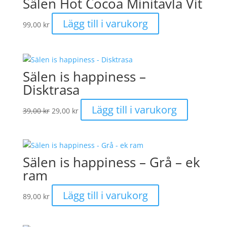
Sälen Hot Cocoa Minitavla Vit
Lägg till i varukorg
99,00
kr
Sälen is happiness –
Disktrasa
Det
Det
Lägg till i varukorg
39,00
kr
29,00
kr
ursprungliga
nuvarande
priset
priset
var:
är:
39,00 kr.
29,00 kr.
Sälen is happiness – Grå – ek
ram
Lägg till i varukorg
89,00
kr