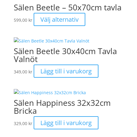
Sälen Beetle – 50x70cm tavla
Den
Välj alternativ
599,00
kr
här
produkten
har
flera
Sälen Beetle 30x40cm Tavla
varianter.
Valnöt
De
olika
Lägg till i varukorg
349,00
kr
alternativen
kan
väljas
på
Sälen Happiness 32x32cm
produktsidan
Bricka
Lägg till i varukorg
329,00
kr