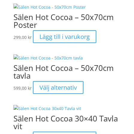
Sälen Hot Cocoa – 50x70cm
Poster
Lägg till i varukorg
299,00
kr
Sälen Hot Cocoa – 50x70cm
tavla
Den
Välj alternativ
599,00
kr
här
produkten
har
flera
Sälen Hot Cocoa 30×40 Tavla
varianter.
vit
De
olika