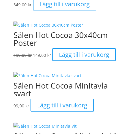
Lägg till i varukorg
349,00
kr
alternativen
kan
väljas
på
Sälen Hot Cocoa 30x40cm
produktsidan
Poster
Det
Det
Lägg till i varukorg
199,00
kr
149,00
kr
ursprungliga
nuvarande
priset
priset
var:
är:
199,00 kr.
149,00 kr.
Sälen Hot Cocoa Minitavla
svart
Lägg till i varukorg
99,00
kr