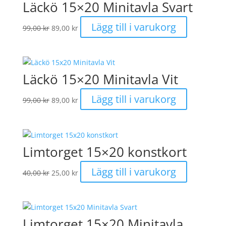
Läckö 15×20 Minitavla Svart
Det
Det
Lägg till i varukorg
99,00
kr
89,00
kr
ursprungliga
nuvarande
priset
priset
var:
är:
99,00 kr.
89,00 kr.
Läckö 15×20 Minitavla Vit
Det
Det
Lägg till i varukorg
99,00
kr
89,00
kr
ursprungliga
nuvarande
priset
priset
var:
är:
99,00 kr.
89,00 kr.
Limtorget 15×20 konstkort
Det
Det
Lägg till i varukorg
40,00
kr
25,00
kr
ursprungliga
nuvarande
priset
priset
var:
är:
40,00 kr.
25,00 kr.
Limtorget 15×20 Minitavla