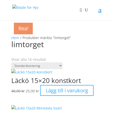
Rea!
Rea!
Rea!
Rea!
Rea!
Rea!
Rea!
Rea!
Rea!
Rea!
Rea!
Rea!
Rea!
Rea!
Hem
/ Produkter märkta ”limtorget”
limtorget
Visar alla 16 resultat
Läckö 15×20 konstkort
Det
Det
Lägg till i varukorg
40,00
kr
25,00
kr
ursprungliga
nuvarande
priset
priset
var:
är:
40,00 kr.
25,00 kr.