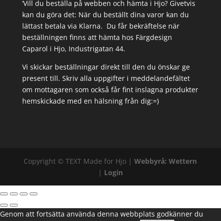
’Vill du beställa på webben och hämta i Hjo? Givetvis
kan du göra det: När du beställt dina varor kan du
lättast betala via Klarna. Du får bekräftelse när
beställningen finns att hämta hos Färgdesign
Caparol i Hjo, Industrigatan 44.
Vi skickar beställningar direkt till den du önskar ge
present till. Skriv alla uppgifter i meddelandefältet
om mottagaren som också får fint inslagna produkter
hemskickade med en hälsning från dig:=)
Copyright ©
TEXT
Made for Hjo |
Webbyrå: Wettern
|
Login
Genom att fortsätta använda denna webbplats godkänner du