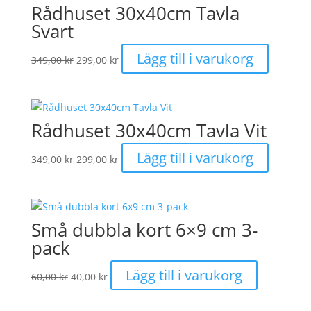
Rådhuset 30x40cm Tavla
Svart
Det
Det
Lägg till i varukorg
349,00
kr
299,00
kr
ursprungliga
nuvarande
priset
priset
var:
är:
349,00 kr.
299,00 kr.
Rådhuset 30x40cm Tavla Vit
Det
Det
Lägg till i varukorg
349,00
kr
299,00
kr
ursprungliga
nuvarande
priset
priset
var:
är:
349,00 kr.
299,00 kr.
Små dubbla kort 6×9 cm 3-
pack
Det
Det
Lägg till i varukorg
60,00
kr
40,00
kr
ursprungliga
nuvarande
priset
priset