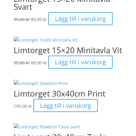
Svart
Det
Det
Lägg till i varukorg
99,00
kr
89,00
kr
ursprungliga
nuvarande
priset
priset
var:
är:
99,00 kr.
89,00 kr.
Limtorget 15×20 Minitavla Vit
Det
Det
Lägg till i varukorg
99,00
kr
89,00
kr
ursprungliga
nuvarande
priset
priset
var:
är:
99,00 kr.
89,00 kr.
Limtorget 30x40cm Print
Lägg till i varukorg
199,00
kr