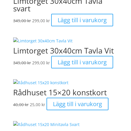
Limtorget 30x40cm Tavla
svart
Det
Det
Lägg till i varukorg
349,00
kr
299,00
kr
ursprungliga
nuvarande
priset
priset
var:
är:
349,00 kr.
299,00 kr.
Limtorget 30x40cm Tavla Vit
Det
Det
Lägg till i varukorg
349,00
kr
299,00
kr
ursprungliga
nuvarande
priset
priset
var:
är:
349,00 kr.
299,00 kr.
Rådhuset 15×20 konstkort
Det
Det
Lägg till i varukorg
40,00
kr
25,00
kr
ursprungliga
nuvarande
priset
priset
var:
är:
40,00 kr.
25,00 kr.