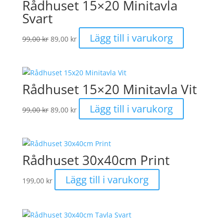
Rådhuset 15×20 Minitavla
Svart
Det
Det
Lägg till i varukorg
99,00
kr
89,00
kr
ursprungliga
nuvarande
priset
priset
var:
är:
99,00 kr.
89,00 kr.
Rådhuset 15×20 Minitavla Vit
Det
Det
Lägg till i varukorg
99,00
kr
89,00
kr
ursprungliga
nuvarande
priset
priset
var:
är:
99,00 kr.
89,00 kr.
Rådhuset 30x40cm Print
Lägg till i varukorg
199,00
kr