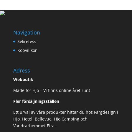
var:
är:
60,00 kr.
40,00 kr.
Navigation
Sekretess
Köpvillkor
Adress
Webbutik
Made for Hjo – Vi finns online året runt
Fler försäljningsställen
Ett urval av våra produkter hittar du hos Färgdesign i
Hjo, Hotell Bellevue, Hjo Camping och
Vandrarhemmet Eira.