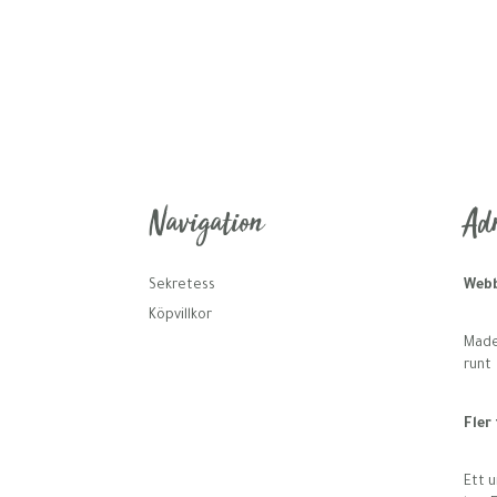
Navigation
Adr
Sekretess
Webb
Köpvillkor
Made 
runt
Fler
Ett u