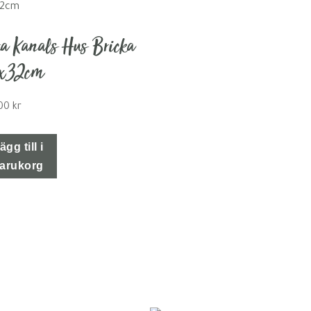
ta Kanals Hus Bricka
x32cm
,00
kr
ägg till i
arukorg