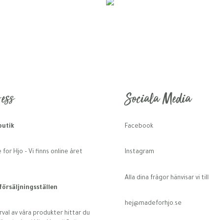
ess
Sociala Media
utik
Facebook
for Hjo – Vi finns online året
Instagram
Alla dina frågor hänvisar vi till
 försäljningsställen
hej@madeforhjo.se
rval av våra produkter hittar du