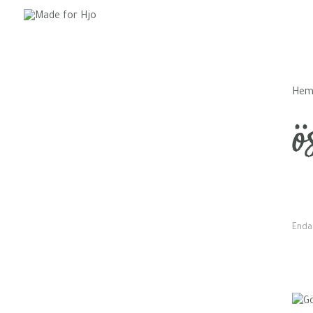
He
ö
Enda