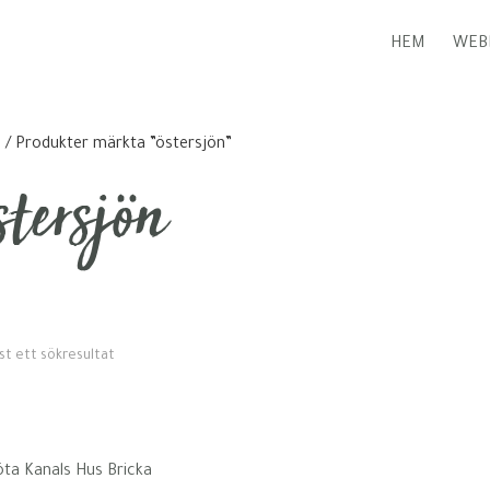
HEM
WEB
m
/ Produkter märkta ”östersjön”
stersjön
st ett sökresultat