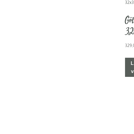
Gö
32
329
L
v