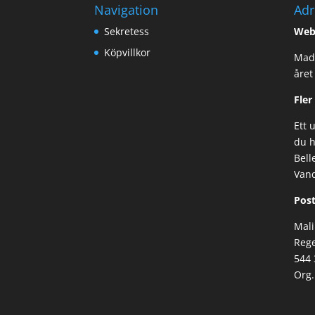
Navigation
Adr
Sekretess
Web
Köpvillkor
Made
året
Fler
Ett 
du h
Bell
Van
Post
Mali
Rege
544 
Org.