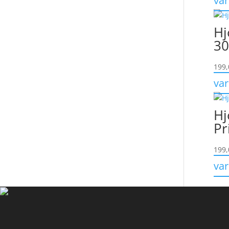
va
Hj
30
199
va
Hj
Pr
199
va