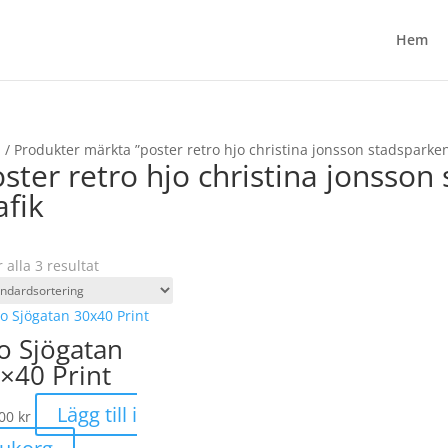
Hem
m
/ Produkter märkta ”poster retro hjo christina jonsson stadsparken
ster retro hjo christina jonsson
afik
r alla 3 resultat
o Sjögatan
×40 Print
Lägg till i
,00
kr