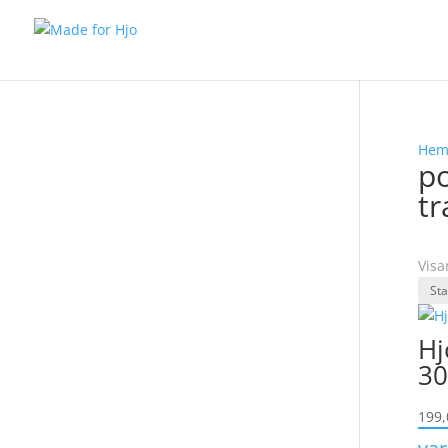
He
po
tr
Visa
Hj
30
199