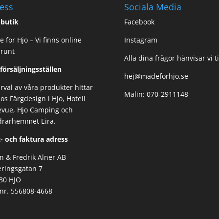
ess
Sociala Media
butik
Facebook
 for Hjo – Vi finns online
Instagram
 runt
Alla dina frågor hänvisar vi ti
 försäljningsställen
hej@madeforhjo.se
urval av våra produkter hittar
Malin: 070-2911148
os Färgdesign i Hjo, Hotell
evue, Hjo Camping och
drarhemmet Eira.
- och faktura adress
n & Fredrik Alner AB
ringsgatan 7
30 HJO
nr. 556808-4668