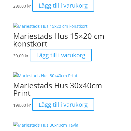
olika
Lägg till i varukorg
299,00
kr
alternativen
kan
väljas
på
Mariestads Hus 15×20 cm
produktsidan
konstkort
Lägg till i varukorg
30,00
kr
Mariestads Hus 30x40cm
Print
Lägg till i varukorg
199,00
kr