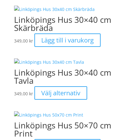
väljas
på
Linköpings Hus 30×40 cm
produktsidan
Skärbräda
Lägg till i varukorg
349,00
kr
Linköpings Hus 30×40 cm
Tavla
Den
Välj alternativ
349,00
kr
här
produkten
har
flera
Linköpings Hus 50×70 cm
varianter.
Print
De