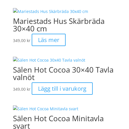
produkten
har
flera
Mariestads Hus Skärbräda
varianter.
30×40 cm
De
olika
Läs mer
349,00
kr
alternativen
kan
väljas
på
Sälen Hot Cocoa 30×40 Tavla
produktsidan
valnöt
Lägg till i varukorg
349,00
kr
Sälen Hot Cocoa Minitavla
svart