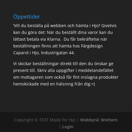
Öppettider
’Vill du beställa på webben och hämta i Hjo? Givetvis
kan du göra det: När du beställt dina varor kan du
lättast betala via Klarna. Du får bekräftelse när
beställningen finns att hämta hos Färgdesign
Caparol i Hjo, Industrigatan 44.
Vi skickar beställningar direkt till den du önskar ge
present till. Skriv alla uppgifter i meddelandefältet
om mottagaren som också får fint inslagna produkter
hemskickade med en hälsning från dig:=)
Copyright ©
TEXT
Made for Hjo |
Webbyrå: Wettern
|
Login