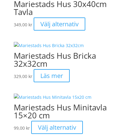
Mariestads Hus 30x40cm
Tavla
Den
Välj alternativ
349,00
kr
här
produkten
har
flera
Mariestads Hus Bricka
varianter.
32x32cm
De
olika
Läs mer
329,00
kr
alternativen
kan
väljas
på
Mariestads Hus Minitavla
produktsidan
15×20 cm
Den
Välj alternativ
99,00
kr
här