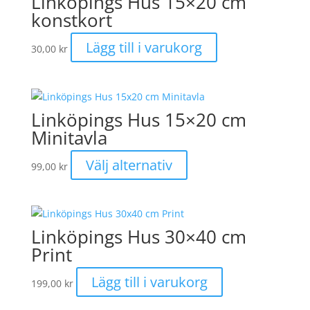
Linköpings Hus 15×20 cm
konstkort
Lägg till i varukorg
30,00
kr
Linköpings Hus 15×20 cm
Minitavla
Den
Välj alternativ
99,00
kr
här
produkten
har
flera
Linköpings Hus 30×40 cm
varianter.
Print
De
olika
Lägg till i varukorg
199,00
kr
alternativen
kan