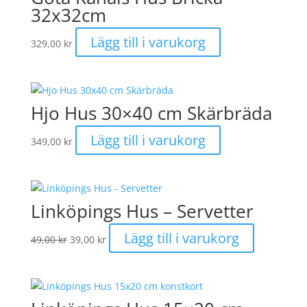
32x32cm
Lägg till i varukorg
329,00
kr
Hjo Hus 30×40 cm Skärbräda
Lägg till i varukorg
349,00
kr
Linköpings Hus – Servetter
Det
Det
Lägg till i varukorg
49,00
kr
39,00
kr
ursprungliga
nuvarande
priset
priset
var:
är:
49,00 kr.
39,00 kr.