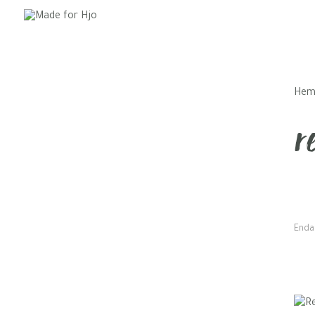
He
r
Enda