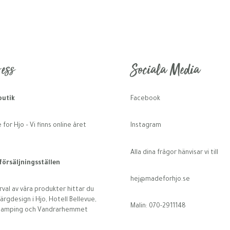
ess
Sociala Media
utik
Facebook
for Hjo – Vi finns online året
Instagram
Alla dina frågor hänvisar vi till
 försäljningsställen
hej@madeforhjo.se
rval av våra produkter hittar du
ärgdesign i Hjo, Hotell Bellevue,
Malin: 070-2911148
Camping och Vandrarhemmet