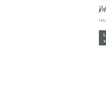
Re
149
L
v