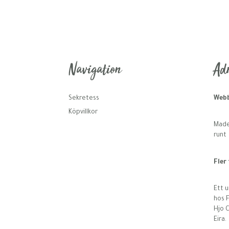
Navigation
Adr
Sekretess
Webb
Köpvillkor
Made 
runt
Fler
Ett u
hos F
Hjo 
Eira.