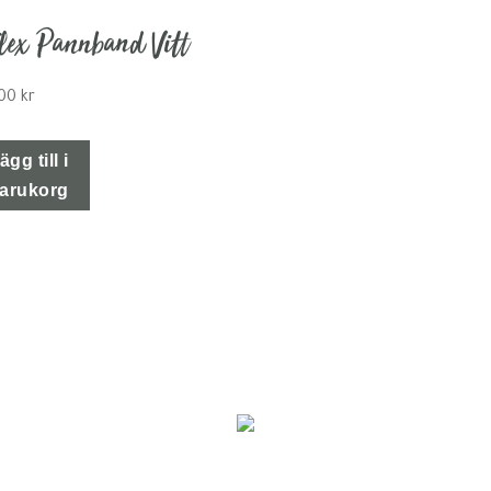
flex Pannband Vitt
,00
kr
ägg till i
arukorg