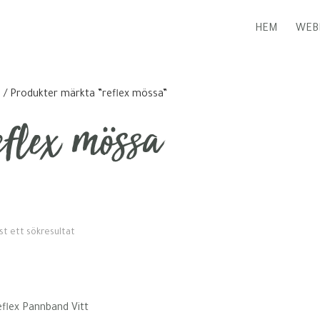
HEM
WEB
m
/ Produkter märkta ”reflex mössa”
eflex mössa
st ett sökresultat