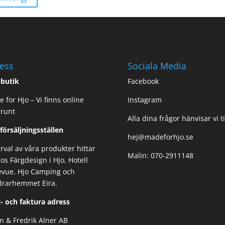
ess
Sociala Media
butik
Facebook
 for Hjo – Vi finns online
Instagram
 runt
Alla dina frågor hänvisar vi ti
 försäljningsställen
hej@madeforhjo.se
urval av våra produkter hittar
Malin: 070-2911148
os Färgdesign i Hjo, Hotell
evue, Hjo Camping och
drarhemmet Eira.
- och faktura adress
n & Fredrik Alner AB