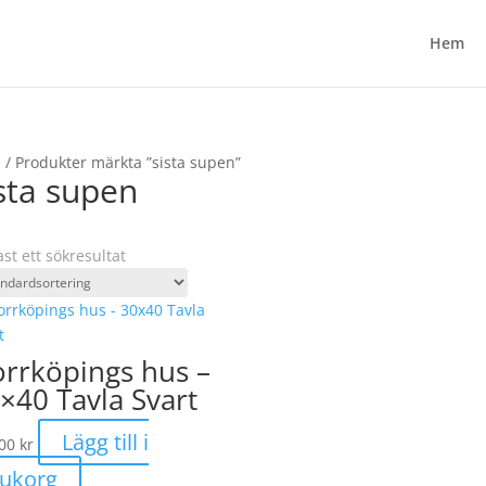
Hem
m
/ Produkter märkta ”sista supen”
sta supen
st ett sökresultat
rrköpings hus –
×40 Tavla Svart
Lägg till i
,00
kr
rukorg