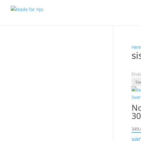
He
si
Enda
No
30
349
va