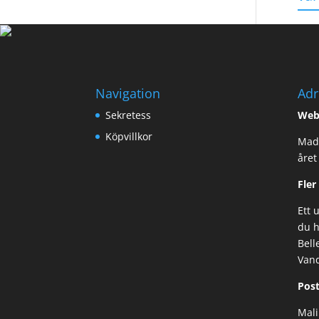
Navigation
Adr
Sekretess
Web
Köpvillkor
Made
året
Fler
Ett 
du h
Bell
Van
Post
Mali