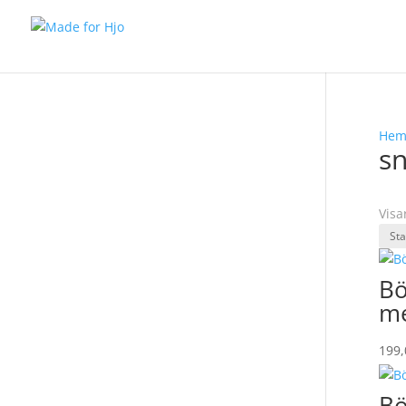
He
s
Visa
Bö
me
199
Bö