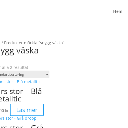
Hem
m
/ Produkter märkta ”snygg väska”
nygg väska
r alla 2 resultat
rs stor – Blå
talltic
Läs mer
,00
kr
rs stor – Grå