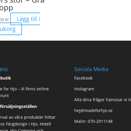
opp
Lägg till i
,00
kr
rukorg
ess
Sociala Media
butik
Facebook
 for Hjo – Vi finns online
Instagram
 runt
Alla dina frågor hänvisar vi ti
 försäljningsställen
hej@madeforhjo.se
urval av våra produkter hittar
Malin: 070-2911148
os Färgdesign i Hjo, Hotell
evue, Hjo Camping och