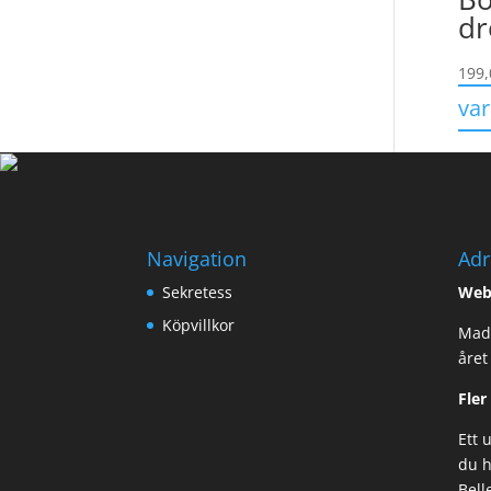
dr
199
va
Navigation
Adr
Sekretess
Web
Köpvillkor
Made
året
Fler
Ett 
du h
Bell