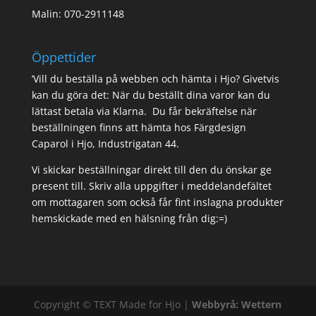
Malin: 070-2911148
Öppettider
’Vill du beställa på webben och hämta i Hjo? Givetvis
kan du göra det: När du beställt dina varor kan du
lättast betala via Klarna. Du får bekräftelse när
beställningen finns att hämta hos Färgdesign
Caparol i Hjo, Industrigatan 44.
Vi skickar beställningar direkt till den du önskar ge
present till. Skriv alla uppgifter i meddelandefältet
om mottagaren som också får fint inslagna produkter
hemskickade med en hälsning från dig:=)
Copyright ©
TEXT
Made for Hjo |
Webbyrå: Wettern