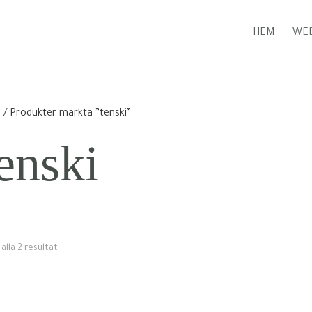
HEM
WEB
m
/ Produkter märkta ”tenski”
enski
 alla 2 resultat