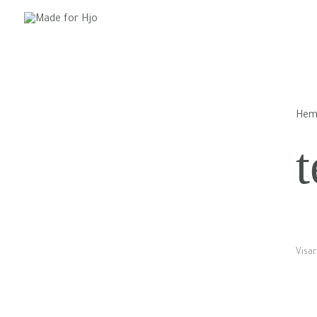
He
t
Visar