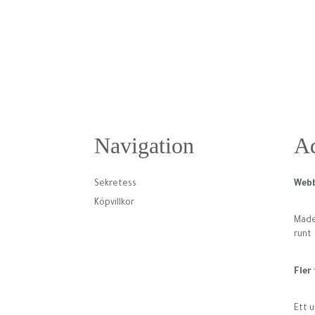
Navigation
Ad
Sekretess
Webb
Köpvillkor
Made 
runt
Fler
Ett u