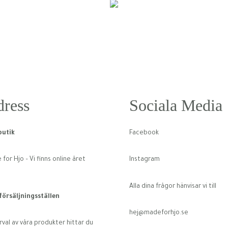
ress
Sociala Media
utik
Facebook
for Hjo – Vi finns online året
Instagram
Alla dina frågor hänvisar vi till
 försäljningsställen
hej@madeforhjo.se
rval av våra produkter hittar du