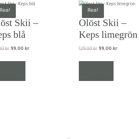
Rea!
Rea!
öst Skii –
Olöst Skii –
ps blå
Keps limegrön
Det
Det
Det
Det
,00
kr
99,00
kr
129,00
kr
99,00
kr
ursprungliga
nuvarande
ursprungliga
nuvarande
priset
priset
priset
priset
ägg till i
Lägg till i
var:
är:
var:
är:
arukorg
varukorg
129,00 kr.
99,00 kr.
129,00 kr.
99,00 kr.