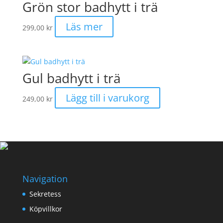
Grön stor badhytt i trä
Läs mer
299,00
kr
Gul badhytt i trä
Lägg till i varukorg
249,00
kr
Navigation
Sekretess
Köpvillkor