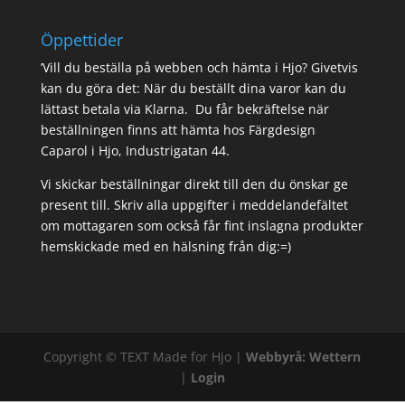
Öppettider
’Vill du beställa på webben och hämta i Hjo? Givetvis
kan du göra det: När du beställt dina varor kan du
lättast betala via Klarna. Du får bekräftelse när
beställningen finns att hämta hos Färgdesign
Caparol i Hjo, Industrigatan 44.
Vi skickar beställningar direkt till den du önskar ge
present till. Skriv alla uppgifter i meddelandefältet
om mottagaren som också får fint inslagna produkter
hemskickade med en hälsning från dig:=)
Copyright ©
TEXT
Made for Hjo |
Webbyrå: Wettern
|
Login