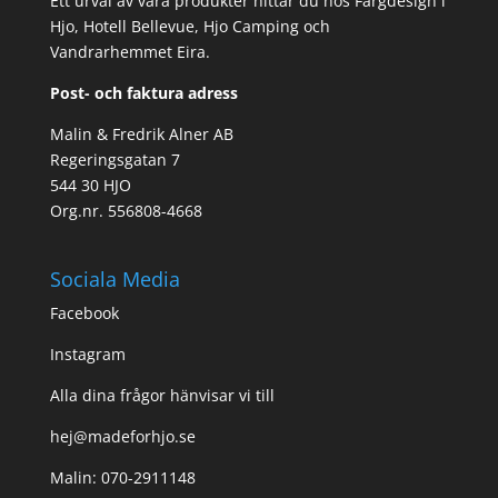
Ett urval av våra produkter hittar du hos Färgdesign i
Hjo, Hotell Bellevue, Hjo Camping och
Vandrarhemmet Eira.
Post- och faktura adress
Malin & Fredrik Alner AB
Regeringsgatan 7
544 30 HJO
Org.nr. 556808-4668
Sociala Media
Facebook
Instagram
Alla dina frågor hänvisar vi till
hej@madeforhjo.se
Malin: 070-2911148