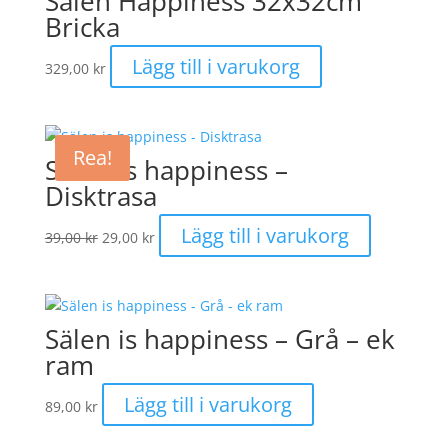
Sälen Happiness 32x32cm
Bricka
Lägg till i varukorg
329,00
kr
Rea!
Sälen is happiness –
Disktrasa
Det
Det
Lägg till i varukorg
39,00
kr
29,00
kr
ursprungliga
nuvarande
priset
priset
var:
är:
39,00 kr.
29,00 kr.
Sälen is happiness – Grå – ek
ram
Lägg till i varukorg
89,00
kr