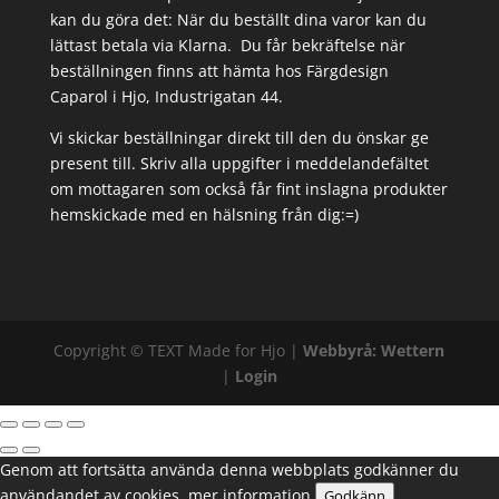
kan du göra det: När du beställt dina varor kan du
lättast betala via Klarna. Du får bekräftelse när
beställningen finns att hämta hos Färgdesign
Caparol i Hjo, Industrigatan 44.
Vi skickar beställningar direkt till den du önskar ge
present till. Skriv alla uppgifter i meddelandefältet
om mottagaren som också får fint inslagna produkter
hemskickade med en hälsning från dig:=)
Copyright ©
TEXT
Made for Hjo |
Webbyrå: Wettern
|
Login
Genom att fortsätta använda denna webbplats godkänner du
användandet av cookies.
mer information
Godkänn