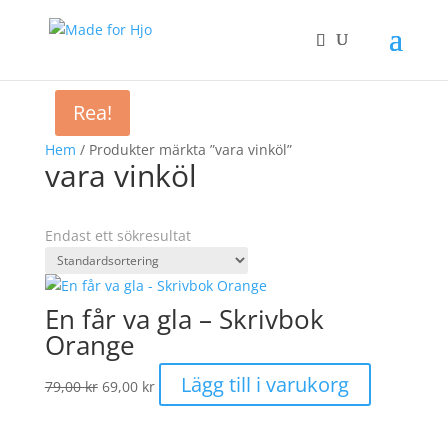
Rea!
Hem
/ Produkter märkta ”vara vinköl”
vara vinköl
Endast ett sökresultat
En får va gla – Skrivbok
Orange
Det
Det
Lägg till i varukorg
79,00
kr
69,00
kr
ursprungliga
nuvarande
priset
priset
var:
är: