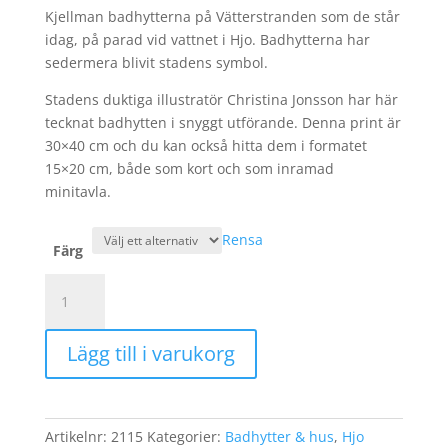
Kjellman badhytterna på Vätterstranden som de står
idag, på parad vid vattnet i Hjo. Badhytterna har
sedermera blivit stadens symbol.
Stadens duktiga illustratör Christina Jonsson har här
tecknat badhytten i snyggt utförande. Denna print är
30×40 cm och du kan också hitta dem i formatet
15×20 cm, både som kort och som inramad
minitavla.
Rensa
Färg
Badhytt
1913
-
Lägg till i varukorg
30x40
cm
mängd
Artikelnr:
2115
Kategorier:
Badhytter & hus
,
Hjo