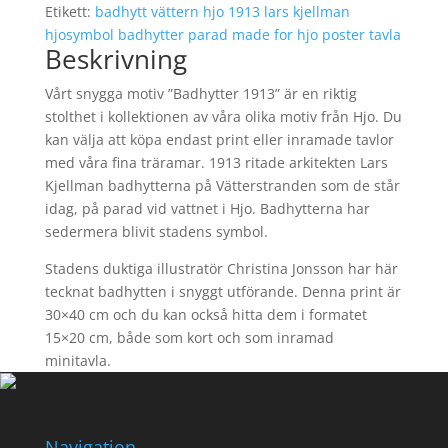
Etikett:
badhytt vättern hjo 1913 lars kjellman
hjosymbol badhytter parad made for hjo poster tavla
Beskrivning
Vårt snygga motiv ”Badhytter 1913” är en riktig
stolthet i kollektionen av våra olika motiv från Hjo. Du
kan välja att köpa endast print eller inramade tavlor
med våra fina träramar. 1913 ritade arkitekten Lars
Kjellman badhytterna på Vätterstranden som de står
idag, på parad vid vattnet i Hjo. Badhytterna har
sedermera blivit stadens symbol.
Stadens duktiga illustratör Christina Jonsson har här
tecknat badhytten i snyggt utförande. Denna print är
30×40 cm och du kan också hitta dem i formatet
15×20 cm, både som kort och som inramad
minitavla.
Navigation