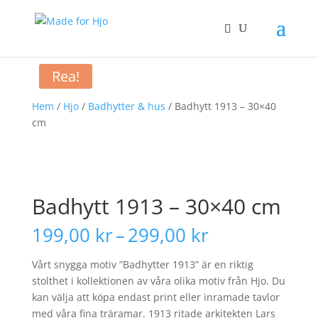
Rea!
Hem
/
Hjo
/
Badhytter & hus
/ Badhytt 1913 – 30×40
cm
Badhytt 1913 – 30×40 cm
Prisintervall:
199,00
kr
–
299,00
kr
199,00 kr
till
Vårt snygga motiv ”Badhytter 1913” är en riktig
299,00 kr
stolthet i kollektionen av våra olika motiv från Hjo. Du
kan välja att köpa endast print eller inramade tavlor
med våra fina träramar. 1913 ritade arkitekten Lars