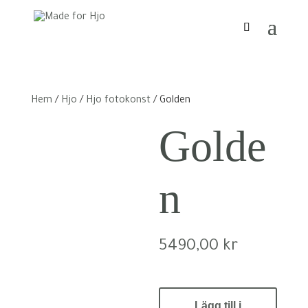
Hem
/
Hjo
/
Hjo fotokonst
/ Golden
Golde
n
5490,00
kr
Golden
Lägg till i