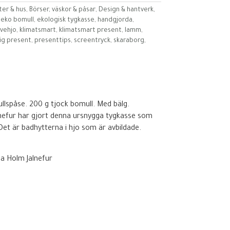
ter & hus
,
Börser, väskor & påsar
,
Design & hantverk
,
,
eko bomull
,
ekologisk tygkasse
,
handgjorda
,
ovehjo
,
klimatsmart
,
klimatsmart present
,
lamm
,
lig present
,
presenttips
,
screentryck
,
skaraborg
,
llspåse. 200 g tjock bomull. Med bälg.
nefur har gjort denna ursnygga tygkasse som
 Det är badhytterna i hjo som är avbildade.
a Holm Jalnefur