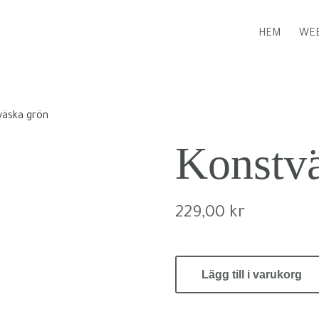
HEM
WEB
väska grön
Konstvä
229,00
kr
Konstväska
Lägg till i varukorg
grön
mängd