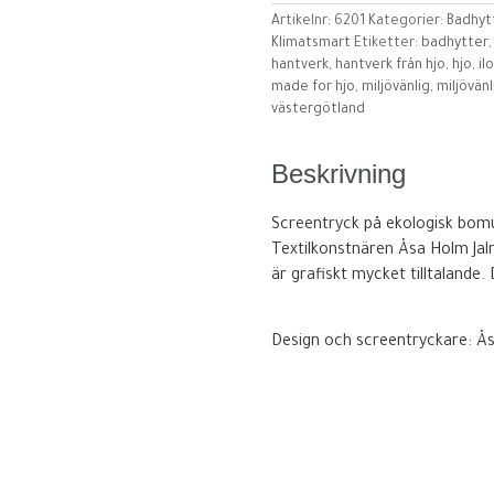
Artikelnr:
6201
Kategorier:
Badhyt
Klimatsmart
Etiketter:
badhytter
hantverk
,
hantverk från hjo
,
hjo
,
il
made for hjo
,
miljövänlig
,
miljövän
västergötland
Beskrivning
Screentryck på ekologisk bomu
Textilkonstnären Åsa Holm Jal
är grafiskt mycket tilltalande.
Design och screentryckare: Ås