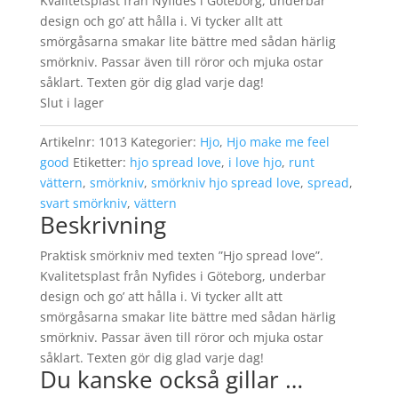
Kvalitetsplast från Nyfides i Göteborg, underbar
design och go’ att hålla i. Vi tycker allt att
smörgåsarna smakar lite bättre med sådan härlig
smörkniv. Passar även till röror och mjuka ostar
såklart. Texten gör dig glad varje dag!
Slut i lager
Artikelnr:
1013
Kategorier:
Hjo
,
Hjo make me feel
good
Etiketter:
hjo spread love
,
i love hjo
,
runt
vättern
,
smörkniv
,
smörkniv hjo spread love
,
spread
,
svart smörkniv
,
vättern
Beskrivning
Praktisk smörkniv med texten ”Hjo spread love”.
Kvalitetsplast från Nyfides i Göteborg, underbar
design och go’ att hålla i. Vi tycker allt att
smörgåsarna smakar lite bättre med sådan härlig
smörkniv. Passar även till röror och mjuka ostar
såklart. Texten gör dig glad varje dag!
Du kanske också gillar …