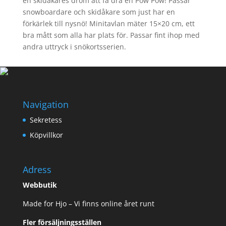
en skidåkares dröm att få dra en Pow Pow! Passar
snowboardare och skidåkare som just har en
förkärlek till nysnö! Minitavlan mäter 15×20 cm, ett
bra mått som alla har plats för. Passar fint ihop med
andra uttryck i snökortsserien.
Navigation
Sekretess
Köpvillkor
Adress
Webbutik
Made for Hjo – Vi finns online året runt
Fler försäljningsställen