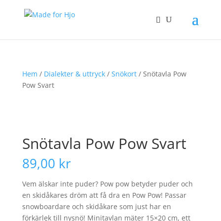
Hem
/
Dialekter & uttryck
/
Snökort
/ Snötavla Pow
Pow Svart
Snötavla Pow Pow Svart
89,00
kr
Vem älskar inte puder? Pow pow betyder puder och
en skidåkares dröm att få dra en Pow Pow! Passar
snowboardare och skidåkare som just har en
förkärlek till nysnö! Minitavlan mäter 15×20 cm, ett