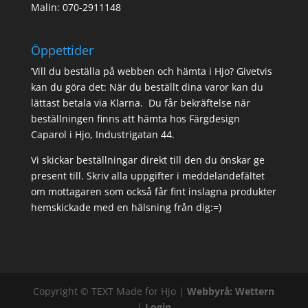
Malin: 070-2911148
Öppettider
’Vill du beställa på webben och hämta i Hjo? Givetvis
kan du göra det: När du beställt dina varor kan du
lättast betala via Klarna. Du får bekräftelse när
beställningen finns att hämta hos Färgdesign
Caparol i Hjo, Industrigatan 44.
Vi skickar beställningar direkt till den du önskar ge
present till. Skriv alla uppgifter i meddelandefältet
om mottagaren som också får fint inslagna produkter
hemskickade med en hälsning från dig:=)
Copyright ©
TEXT
Made for Hjo |
Webbyrå: Wettern
|
Login