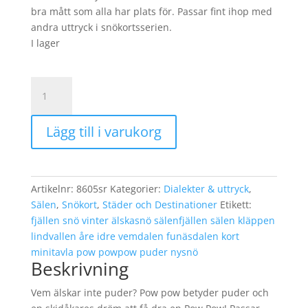
bra mått som alla har plats för. Passar fint ihop med
andra uttryck i snökortsserien.
I lager
Snötavla
Pow
Pow
Lägg till i varukorg
Svart
mängd
Artikelnr:
8605sr
Kategorier:
Dialekter & uttryck
,
Sälen
,
Snökort
,
Städer och Destinationer
Etikett:
fjällen snö vinter älskasnö sälenfjällen sälen kläppen
lindvallen åre idre vemdalen funäsdalen kort
minitavla pow powpow puder nysnö
Beskrivning
Vem älskar inte puder? Pow pow betyder puder och