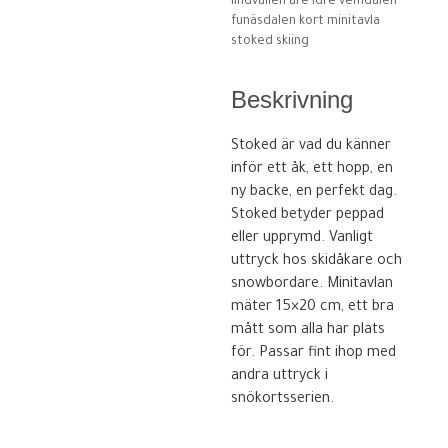
lindvallen åre idre vemdalen
funäsdalen kort minitavla
stoked skiing
Beskrivning
Stoked är vad du känner
inför ett åk, ett hopp, en
ny backe, en perfekt dag.
Stoked betyder peppad
eller upprymd. Vanligt
uttryck hos skidåkare och
snowbordare. Minitavlan
mäter 15×20 cm, ett bra
mått som alla har plats
för. Passar fint ihop med
andra uttryck i
snökortsserien.