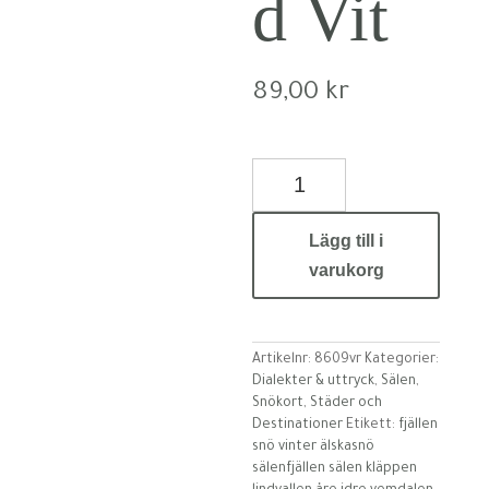
d Vit
89,00
kr
Snötavla
Stoked
Vit
Lägg till i
mängd
varukorg
Artikelnr:
8609vr
Kategorier:
Dialekter & uttryck
,
Sälen
,
Snökort
,
Städer och
Destinationer
Etikett:
fjällen
snö vinter älskasnö
sälenfjällen sälen kläppen