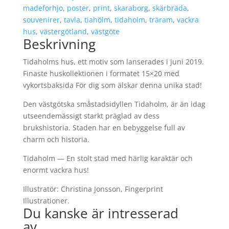
madeforhjo
,
poster
,
print
,
skaraborg
,
skärbräda
,
souvenirer
,
tavla
,
tiahölm
,
tidaholm
,
träram
,
vackra
hus
,
västergötland
,
västgöte
Beskrivning
Tidaholms hus, ett motiv som lanserades i juni 2019.
Finaste huskollektionen i formatet 15×20 med
vykortsbaksida För dig som älskar denna unika stad!
Den västgötska småstadsidyllen Tidaholm, är än idag
utseendemässigt starkt präglad av dess
brukshistoria. Staden har en bebyggelse full av
charm och historia.
Tidaholm — En stolt stad med härlig karaktär och
enormt vackra hus!
Illustratör: Christina Jonsson, Fingerprint
Illustrationer.
Du kanske är intresserad
av...