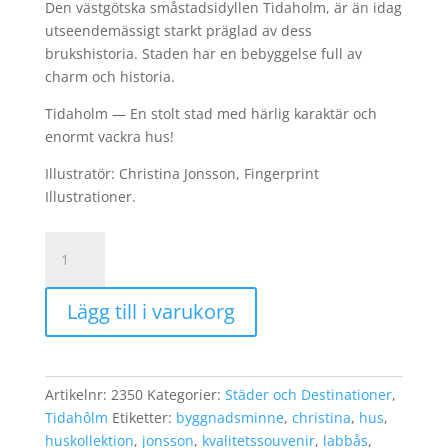
Den västgötska småstadsidyllen Tidaholm, är än idag
utseendemässigt starkt präglad av dess
brukshistoria. Staden har en bebyggelse full av
charm och historia.
Tidaholm — En stolt stad med härlig karaktär och
enormt vackra hus!
Illustratör: Christina Jonsson, Fingerprint
Illustrationer.
Tidaholm
15x20
kort
Lägg till i varukorg
mängd
Artikelnr:
2350
Kategorier:
Städer och Destinationer
,
Tidahôlm
Etiketter:
byggnadsminne
,
christina
,
hus
,
huskollektion
,
jonsson
,
kvalitetssouvenir
,
labbås
,