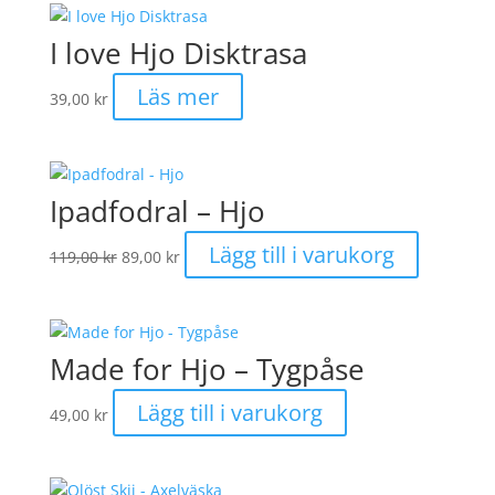
I love Hjo Disktrasa
Läs mer
39,00
kr
Ipadfodral – Hjo
Det
Det
Lägg till i varukorg
119,00
kr
89,00
kr
ursprungliga
nuvarande
priset
priset
var:
är:
119,00 kr.
89,00 kr.
Made for Hjo – Tygpåse
Lägg till i varukorg
49,00
kr