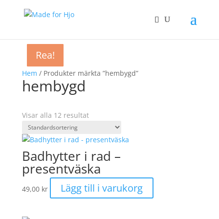
Rea!
Rea!
Rea!
Rea!
Rea!
Rea!
Rea!
Rea!
Hem
/ Produkter märkta ”hembygd”
hembygd
Visar alla 12 resultat
Badhytter i rad –
presentväska
Lägg till i varukorg
49,00
kr