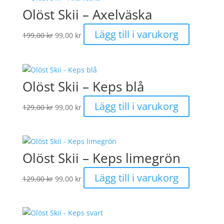
Olöst Skii – Axelväska
Det
Det
Lägg till i varukorg
199,00
kr
99,00
kr
ursprungliga
nuvarande
priset
priset
var:
är:
199,00 kr.
99,00 kr.
Olöst Skii – Keps blå
Det
Det
Lägg till i varukorg
129,00
kr
99,00
kr
ursprungliga
nuvarande
priset
priset
var:
är:
129,00 kr.
99,00 kr.
Olöst Skii – Keps limegrön
Det
Det
Lägg till i varukorg
129,00
kr
99,00
kr
ursprungliga
nuvarande
priset
priset
var:
är:
129,00 kr.
99,00 kr.