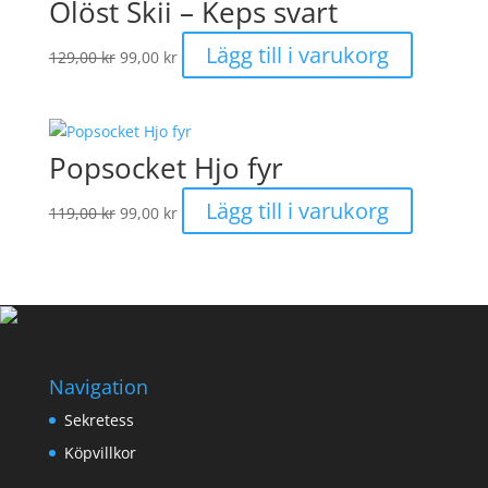
Olöst Skii – Keps svart
Det
Det
Lägg till i varukorg
129,00
kr
99,00
kr
ursprungliga
nuvarande
priset
priset
var:
är:
129,00 kr.
99,00 kr.
Popsocket Hjo fyr
Det
Det
Lägg till i varukorg
119,00
kr
99,00
kr
ursprungliga
nuvarande
priset
priset
var:
är:
119,00 kr.
99,00 kr.
Navigation
Sekretess
Köpvillkor