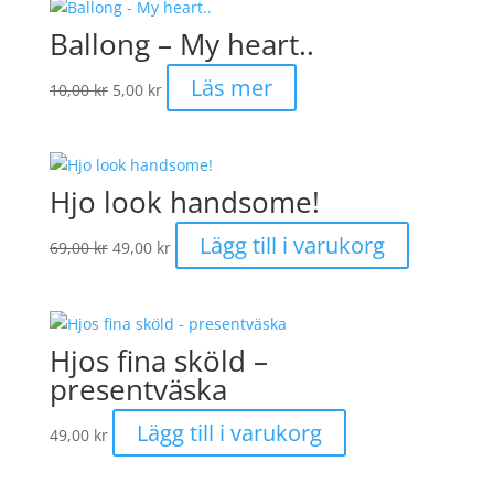
Ballong – My heart..
Det
Det
Läs mer
10,00
kr
5,00
kr
ursprungliga
nuvarande
priset
priset
var:
är:
10,00 kr.
5,00 kr.
Hjo look handsome!
Det
Det
Lägg till i varukorg
69,00
kr
49,00
kr
ursprungliga
nuvarande
priset
priset
var:
är:
69,00 kr.
49,00 kr.
Hjos fina sköld –
presentväska
Lägg till i varukorg
49,00
kr