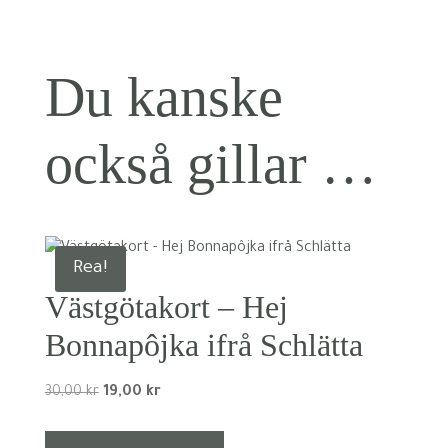
Du kanske
också gillar …
Rea!
Västgötakort – Hej
Bonnapôjka ifrå Schlätta
Det
Det
30,00
kr
19,00
kr
ursprungliga
nuvarande
priset
priset