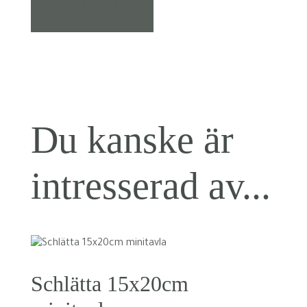
Lägg till i
var:
är:
varukorg
30,00 kr.
19,00 kr.
Du kanske är
intresserad av...
Schlätta 15x20cm