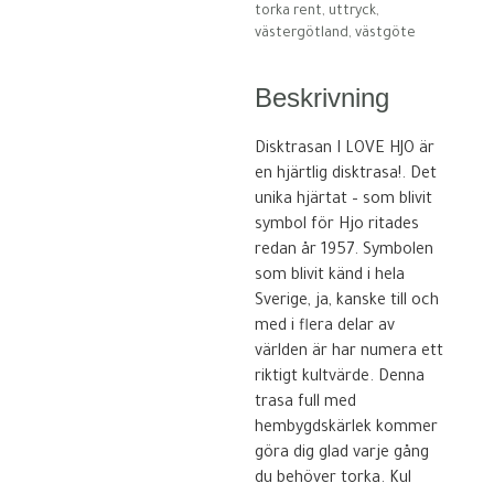
torka rent
,
uttryck
,
västergötland
,
västgöte
Beskrivning
Disktrasan I LOVE HJO är
en hjärtlig disktrasa!. Det
unika hjärtat – som blivit
symbol för Hjo ritades
redan år 1957. Symbolen
som blivit känd i hela
Sverige, ja, kanske till och
med i flera delar av
världen är har numera ett
riktigt kultvärde. Denna
trasa full med
hembygdskärlek kommer
göra dig glad varje gång
du behöver torka. Kul