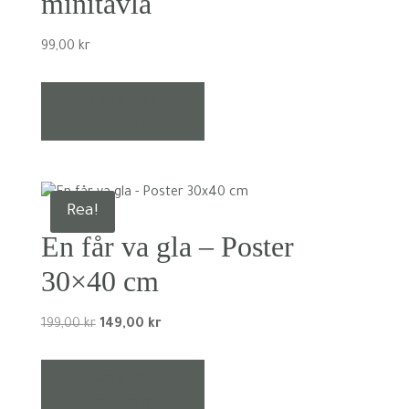
minitavla
99,00
kr
Lägg till i
varukorg
Rea!
En får va gla – Poster
30×40 cm
Det
Det
199,00
kr
149,00
kr
ursprungliga
nuvarande
priset
priset
Lägg till i
var:
är:
varukorg