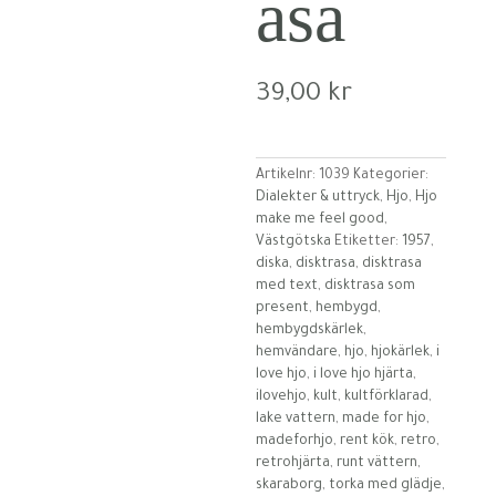
asa
39,00
kr
Artikelnr:
1039
Kategorier:
Dialekter & uttryck
,
Hjo
,
Hjo
make me feel good
,
Västgötska
Etiketter:
1957
,
diska
,
disktrasa
,
disktrasa
med text
,
disktrasa som
present
,
hembygd
,
hembygdskärlek
,
hemvändare
,
hjo
,
hjokärlek
,
i
love hjo
,
i love hjo hjärta
,
ilovehjo
,
kult
,
kultförklarad
,
lake vattern
,
made for hjo
,
madeforhjo
,
rent kök
,
retro
,
retrohjärta
,
runt vättern
,
skaraborg
,
torka med glädje
,