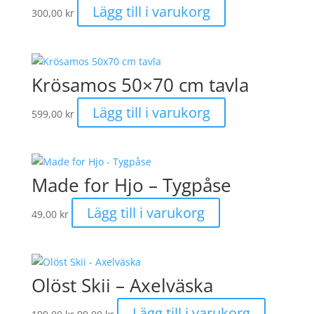
Lägg till i varukorg
300,00
kr
Krösamos 50×70 cm tavla
Lägg till i varukorg
599,00
kr
Made for Hjo – Tygpåse
Lägg till i varukorg
49,00
kr
Olöst Skii – Axelväska
Det
Det
Lägg till i varukorg