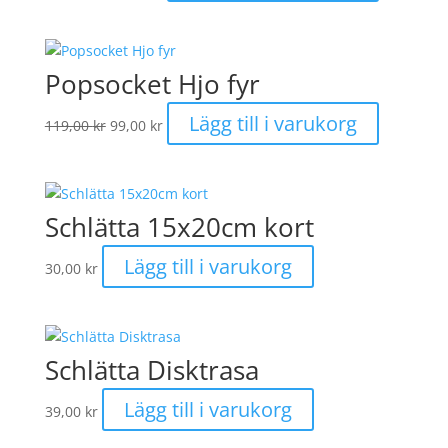
priset
priset
var:
är:
129,00 kr.
99,00 kr.
Popsocket Hjo fyr
Det
Det
Lägg till i varukorg
119,00
kr
99,00
kr
ursprungliga
nuvarande
priset
priset
var:
är:
119,00 kr.
99,00 kr.
Schlätta 15x20cm kort
Lägg till i varukorg
30,00
kr
Schlätta Disktrasa
Lägg till i varukorg
39,00
kr