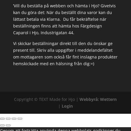
’Vill du beställa på webben och hämta i Hjo? Givetvis
kan du göra det: När du beställt dina varor kan du
lättast betala via Klarna. Du får bekräftelse när
beställningen finns att hämta hos Färgdesign
Caparol i Hjo, Industrigatan 44.
Vi skickar beställningar direkt till den du önskar ge
present till. Skriv alla uppgifter i meddelandefältet
om mottagaren som också får fint inslagna produkter
hemskickade med en hälsning från dig:=)
Copyright ©
TEXT
Made for Hjo |
Webbyrå: Wettern
|
Login
Genom att fortsätta använda denna webbplats godkänner du