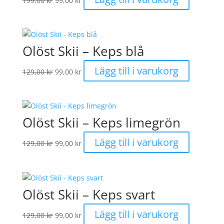
199,00
kr
99,00
kr
ursprungliga
nuvarande
priset
priset
var:
är:
199,00 kr.
99,00 kr.
Olöst Skii – Keps blå
Det
Det
Lägg till i varukorg
129,00
kr
99,00
kr
ursprungliga
nuvarande
priset
priset
var:
är:
129,00 kr.
99,00 kr.
Olöst Skii – Keps limegrön
Det
Det
Lägg till i varukorg
129,00
kr
99,00
kr
ursprungliga
nuvarande
priset
priset
var:
är:
129,00 kr.
99,00 kr.
Olöst Skii – Keps svart
Det
Det
Lägg till i varukorg
129,00
kr
99,00
kr
ursprungliga
nuvarande