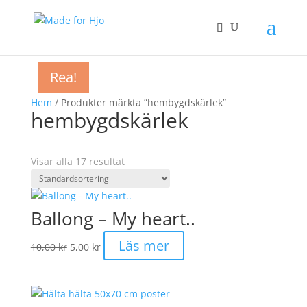
Rea!
Rea!
Rea!
Rea!
Rea!
Rea!
Rea!
Rea!
Hem
/ Produkter märkta ”hembygdskärlek”
hembygdskärlek
Visar alla 17 resultat
Ballong – My heart..
Det
Det
Läs mer
10,00
kr
5,00
kr
ursprungliga
nuvarande
priset
priset
var:
är:
10,00 kr.
5,00 kr.