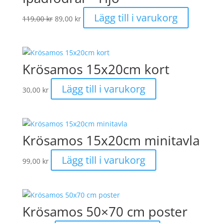
Det
Det
Lägg till i varukorg
119,00
kr
89,00
kr
ursprungliga
nuvarande
priset
priset
var:
är:
119,00 kr.
89,00 kr.
Krösamos 15x20cm kort
Lägg till i varukorg
30,00
kr
Krösamos 15x20cm minitavla
Lägg till i varukorg
99,00
kr
Krösamos 50×70 cm poster