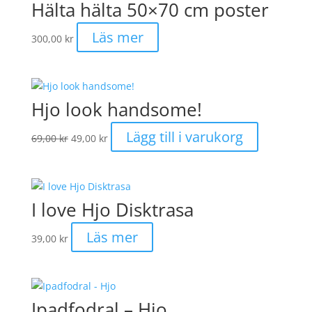
Hälta hälta 50×70 cm poster
Läs mer
300,00
kr
Hjo look handsome!
Det
Det
Lägg till i varukorg
69,00
kr
49,00
kr
ursprungliga
nuvarande
priset
priset
var:
är:
69,00 kr.
49,00 kr.
I love Hjo Disktrasa
Läs mer
39,00
kr
Ipadfodral – Hjo