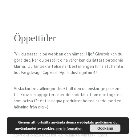
Öppettider
’Vill du beställa på webben och hämta i Hjo? Givetvis kan du
göra det: När du beställt dina varor kan du lättast betala via
Klarna. Du får bekräftelse när beställningen finns att hämta
hos Färgdesign Caparol i Hjo, Industrigatan 44.
Vi skickar beställningar direkt till den du önskar ge present
till. Skriv alla uppgifter i meddelandefältet om mottagaren
som också får fint inslagna produkter hemskickade med en
hälsning från dig:=)
Genom att fortsätta använda denna webbplats godkänner du
Godkänn
användandet av cookies.
mer information
COPYRIGHT ©
2026
MADE FOR HJO |
WEBBYRÅ: WETTERN
|
LOGIN