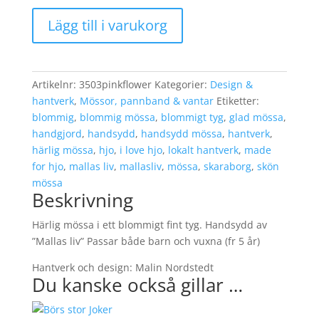
Mössa
Lägg till i varukorg
"Pink
Flower"
mängd
Artikelnr:
3503pinkflower
Kategorier:
Design &
hantverk
,
Mössor, pannband & vantar
Etiketter:
blommig
,
blommig mössa
,
blommigt tyg
,
glad mössa
,
handgjord
,
handsydd
,
handsydd mössa
,
hantverk
,
härlig mössa
,
hjo
,
i love hjo
,
lokalt hantverk
,
made
for hjo
,
mallas liv
,
mallasliv
,
mössa
,
skaraborg
,
skön
mössa
Beskrivning
Härlig mössa i ett blommigt fint tyg. Handsydd av
”Mallas liv” Passar både barn och vuxna (fr 5 år)
Hantverk och design: Malin Nordstedt
Du kanske också gillar …