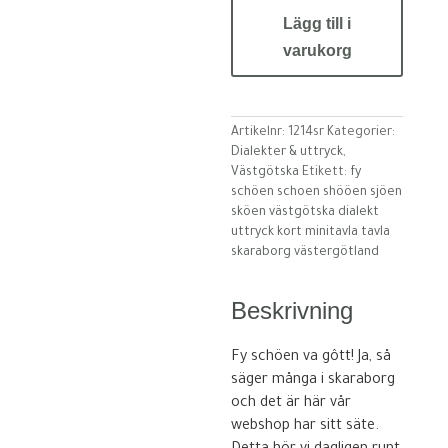
Fy
Lägg till i
Schôen
Svart
varukorg
mängd
Artikelnr:
1214sr
Kategorier:
Dialekter & uttryck
,
Västgötska
Etikett:
fy
schöen schoen shööen sjöen
sköen västgötska dialekt
uttryck kort minitavla tavla
skaraborg västergötland
Beskrivning
Fy schöen va gôtt! Ja, så
säger många i skaraborg
och det är här vår
webshop har sitt säte.