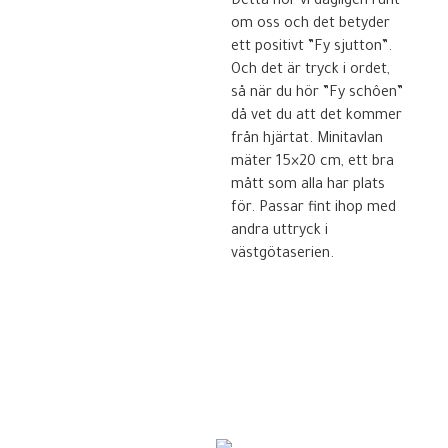
Detta hör vi dagligen runt
om oss och det betyder
ett positivt ”Fy sjutton”.
Och det är tryck i ordet,
så när du hör ”Fy schôen”
då vet du att det kommer
från hjärtat. Minitavlan
mäter 15×20 cm, ett bra
mått som alla har plats
för. Passar fint ihop med
andra uttryck i
västgötaserien.