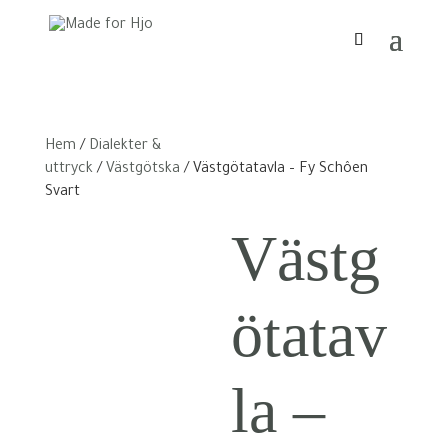
Hem
/
Dialekter &
uttryck
/
Västgötska
/ Västgötatavla – Fy Schôen
Svart
Västg
ötatav
la –