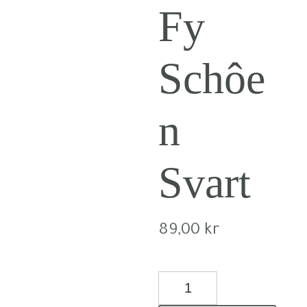
Fy
Schôe
n
Svart
89,00
kr
Västgötatavla
-