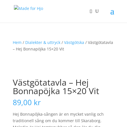
Hem
/
Dialekter & uttryck
/
Västgötska
/ Västgötatavla
– Hej Bonnapöjka 15×20 Vit
Västgötatavla – Hej
Bonnapöjka 15×20 Vit
89,00
kr
Hej Bonnapôjka-sången är en mycket vanlig och
traditionell sång om du kommer till Skaraborg.