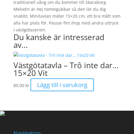
traditionell sång om du kommer till Skaraborg.
Melodin är Hej tomtegubbar så den lär du dig
snabbt. Minitavlan mäter 15×20 cm, ett bra mått som
alla har plats för. Passar fint ihop med andra uttryck
i västgötaserien.
Du kanske är intresserad
av...
Västgötatavla – Trô inte dar…
15×20 Vit
Lägg till i varukorg
89,00
kr
Navigation