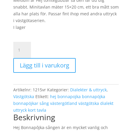
Melodin är Hej tomtegubbar så den lär du dig
snabbt. Minitavlan mäter 15×20 cm, ett bra mått som
alla har plats för. Passar fint ihop med andra uttryck
i västgötaserien.
I lager
Västgötatavla
-
Hej
Lägg till i varukorg
Bonnapöjka
15x20
Vit
mängd
Artikelnr:
1215vr
Kategorier:
Dialekter & uttryck
,
Västgötska
Etikett:
hej bonnapojka bonnapöjka
bonnapöjkar sång västergötland västgötska dialekt
uttryck kort tavla
Beskrivning
Hej Bonnapôjka-sången är en mycket vanlig och