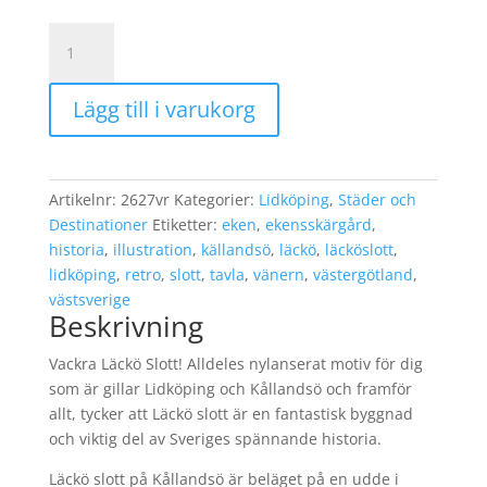
Läckö
Slott
30x40cm
Lägg till i varukorg
Tavla
vit
mängd
Artikelnr:
2627vr
Kategorier:
Lidköping
,
Städer och
Destinationer
Etiketter:
eken
,
ekensskärgård
,
historia
,
illustration
,
källandsö
,
läckö
,
läcköslott
,
lidköping
,
retro
,
slott
,
tavla
,
vänern
,
västergötland
,
västsverige
Beskrivning
Vackra Läckö Slott! Alldeles nylanserat motiv för dig
som är gillar Lidköping och Kållandsö och framför
allt, tycker att Läckö slott är en fantastisk byggnad
och viktig del av Sveriges spännande historia.
Läckö slott på Kållandsö är beläget på en udde i