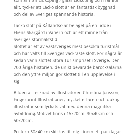
var:
är:
som är från Lidköping / gillar Lidköping och framför
349,00 kr.
299,00 kr.
allt, tycker att Läckö slott är en fantastisk byggnad
och del av Sveriges spännande historia.
Läckö slott på Kållandsö är beläget på en udde i
Ekens Skärgård i Vänern och är ett minne från
Sveriges stormaktstid.
Slottet är ett av Västsveriges mest besökta turistmål
och har valts till Sveriges vackraste slott. För några år
sedan vann slottet Stora Turismpriset i Sverige. Den
700-åriga historien, de unikt bevarade barocksalarna
och den yttre miljön gör slottet till en upplevelse i
sig.
Bilden är tecknad av illustratören Christina Jonsson;
Fingerprint Illustrationer, mycket erfaren och duktig
illustratör som lyckats väl med denna magnifika
avbildning.Motivet finns i 15x20cm, 30x40cm och
50x70cm.
Postern 30×40 cm skickas till dig i inom ett par dagar.