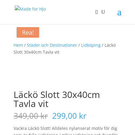
Rea!
Hem
/
Städer och Destinationer
/
Lidköping
/ Läckö
Slott 30x40cm Tavla vit
Läckö Slott 30x40cm
Tavla vit
Det
Det
349,00
kr
299,00
kr
ursprungliga
nuvarande
priset
priset
Vackra Läckö Slott! Alldeles nylanserat motiv för dig